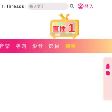
YT
threads
登入
1
音樂
專題
影音
節目
圖輯
直播✦活動