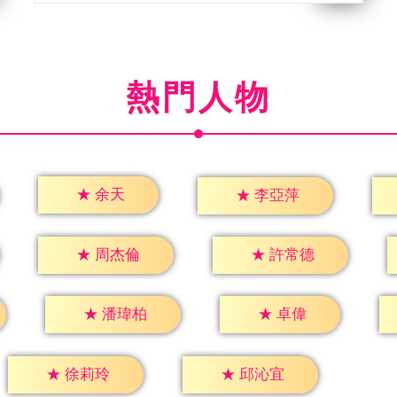
熱門人物
★
余天
★
李亞萍
★
周杰倫
★
許常德
★
卓偉
★
潘瑋柏
★
徐莉玲
★
邱沁宜