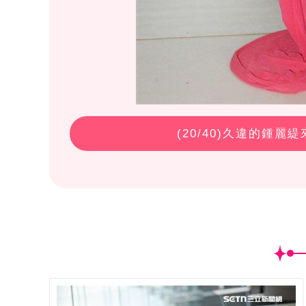
(
20
/40)久違的鍾麗