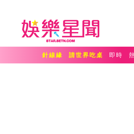
針線緣
請世界吃桌
即時