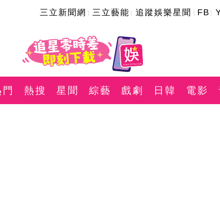
三立新聞網
三立藝能
追蹤娛樂星聞
FB
熱門
熱搜
星聞
綜藝
戲劇
日韓
電影