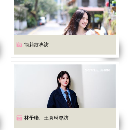
簡莉紋專訪
林予晞、王真琳專訪