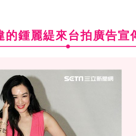
違的鍾麗緹來台拍廣告宣