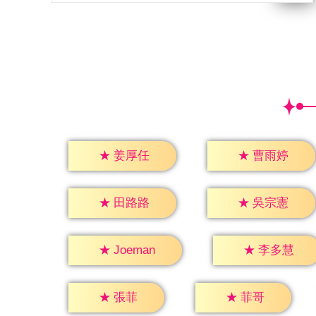
★
姜厚任
★
曹雨婷
★
田路路
★
吳宗憲
★
李多慧
★
Joeman
★
張菲
★
菲哥