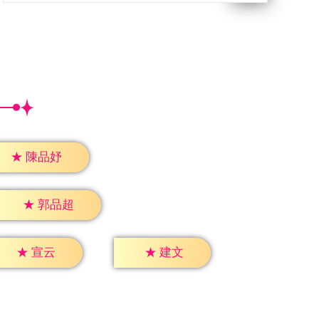
★
陳品妤
★
郭品超
★
宣云
★
建文