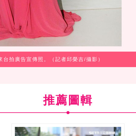
緹來台拍廣告宣傳照。（記者邱榮吉/攝影）
推薦圖輯