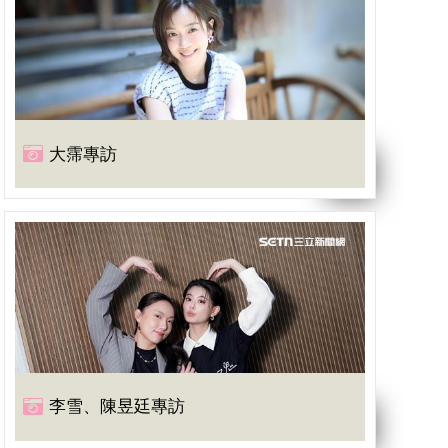
大霈專訪
李雪、陳昱廷專訪