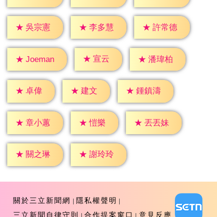
★
吳宗憲
★
李多慧
★
許常德
★
宣云
★
潘瑋柏
★
Joeman
★
卓偉
★
建文
★
鍾鎮濤
★
愷樂
★
章小蕙
★
丟丟妹
★
關之琳
★
謝玲玲
關於三立新聞網
隱私權聲明
三立新聞自律守則
合作提案窗口
意見反應