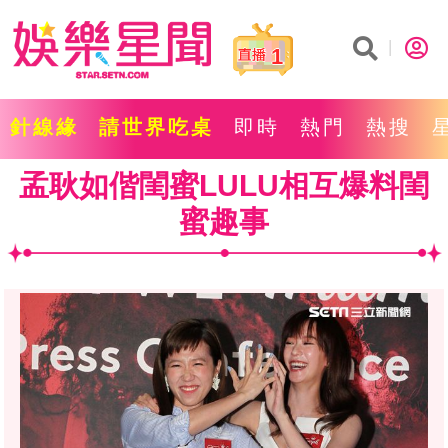
1
針線緣
請世界吃桌
即時
熱門
熱搜
孟耿如偕閨蜜LULU相互爆料閨
蜜趣事