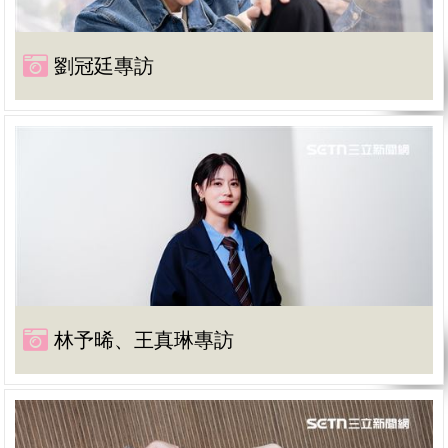
劉冠廷專訪
林予晞、王真琳專訪