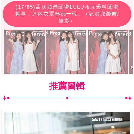
(
17
/65)孟耿如偕閨蜜LULU相互爆料閨蜜
趣事，連內衣罩杯都一樣。（記者邱榮吉/
攝影）
推薦圖輯