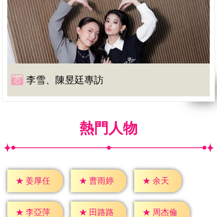
李雪、陳昱廷專訪
熱門人物
★
余天
★
姜厚任
★
曹雨婷
★
李亞萍
★
田路路
★
周杰倫