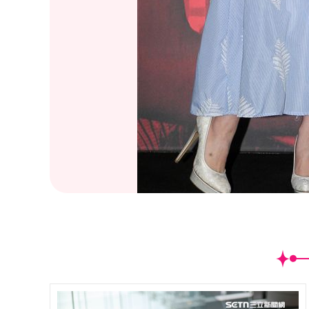
(
32
/65)孟耿如偕閨蜜LULU相