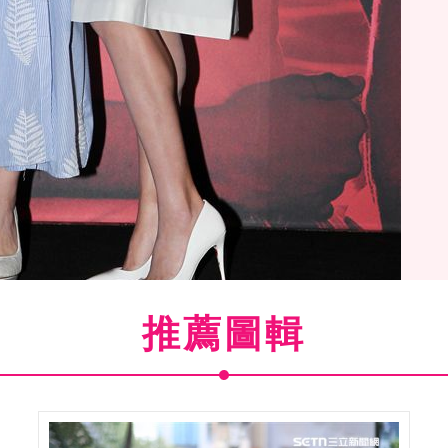
推薦圖輯
互爆料閨蜜趣事，連內衣罩杯都一樣。（記者邱榮吉/攝影