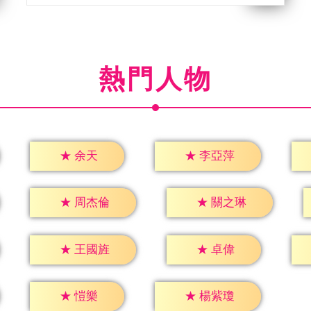
熱門人物
★
余天
★
李亞萍
★
周杰倫
★
關之琳
★
卓偉
★
王國旌
★
愷樂
★
楊紫瓊