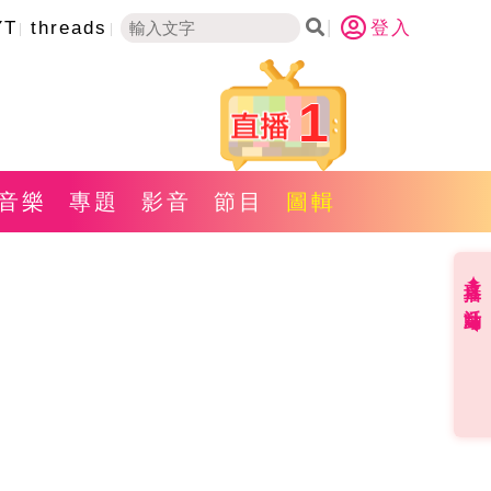
YT
threads
登入
1
音樂
專題
影音
節目
圖輯
直播✦活動