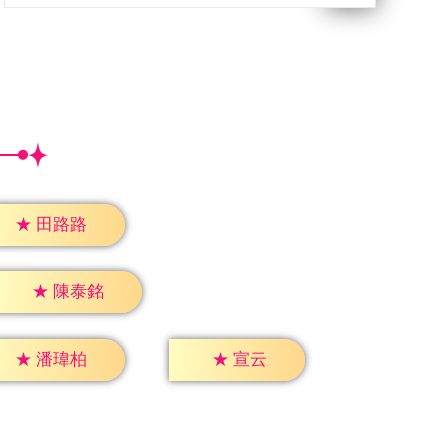
★
田路路
★
陳泰銘
★
宣云
★
潘瑋柏