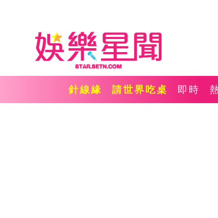
針線緣
請世界吃桌
即時