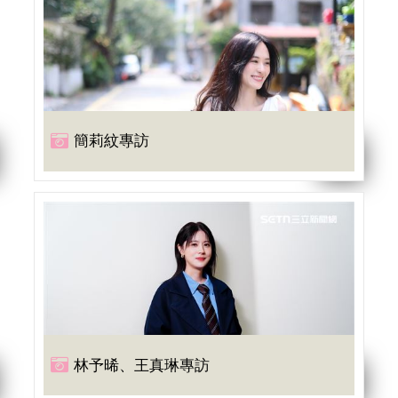
簡莉紋專訪
林予晞、王真琳專訪