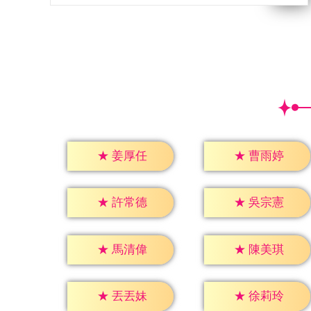
★
姜厚任
★
曹雨婷
★
許常德
★
吳宗憲
★
馬清偉
★
陳美琪
★
丟丟妹
★
徐莉玲