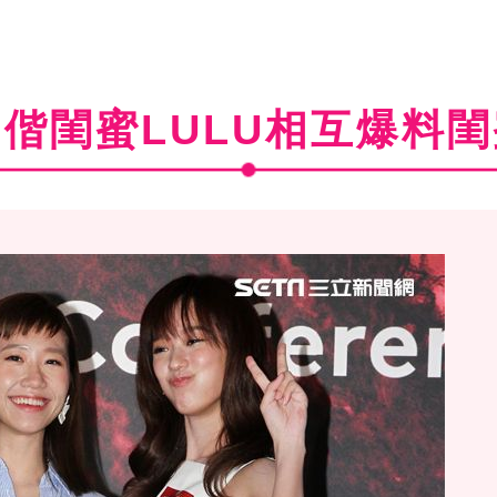
偕閨蜜LULU相互爆料