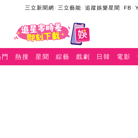
三立新聞網
三立藝能
追蹤娛樂星聞
FB
熱門
熱搜
星聞
綜藝
戲劇
日韓
電影