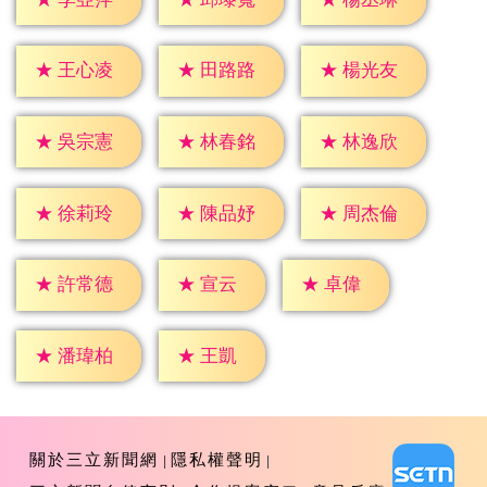
★
王心凌
★
田路路
★
楊光友
★
吳宗憲
★
林春銘
★
林逸欣
★
徐莉玲
★
陳品妤
★
周杰倫
★
宣云
★
卓偉
★
許常德
★
王凱
★
潘瑋柏
關於三立新聞網
隱私權聲明