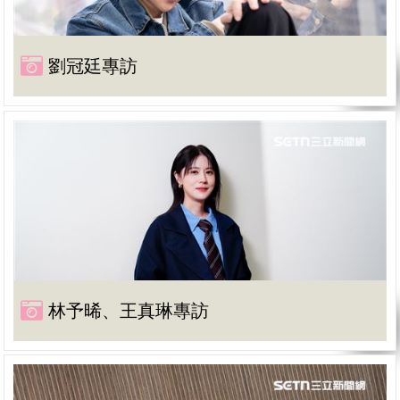
劉冠廷專訪
林予晞、王真琳專訪