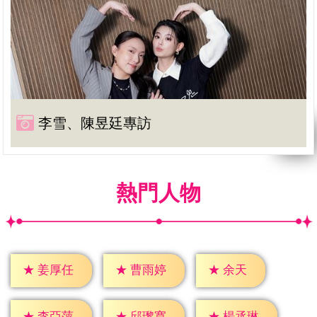
李雪、陳昱廷專訪
熱門人物
★
余天
★
姜厚任
★
曹雨婷
★
李亞萍
★
邱瓈寬
★
楊丞琳