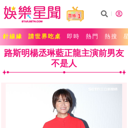
1
針線緣
請世界吃桌
即時
熱門
熱搜
路斯明楊丞琳藍正龍主演前男友
不是人