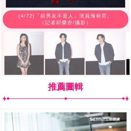
(
4
/72)「前男友不是人」演員海裕芬。
（記者邱榮吉/攝影）
推薦圖輯