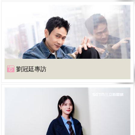
劉冠廷專訪