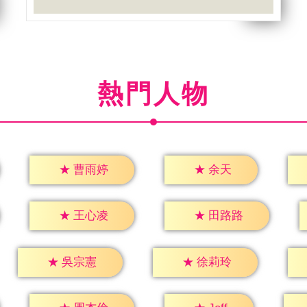
熱門人物
★
余天
★
曹雨婷
★
王心凌
★
田路路
★
吳宗憲
★
徐莉玲