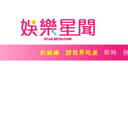
針線緣
請世界吃桌
即時