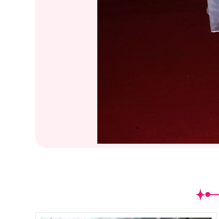
(
2
/22)日本AV女優「美乳女神｣