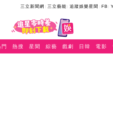
三立新聞網
三立藝能
追蹤娛樂星聞
FB
熱門
熱搜
星聞
綜藝
戲劇
日韓
電影