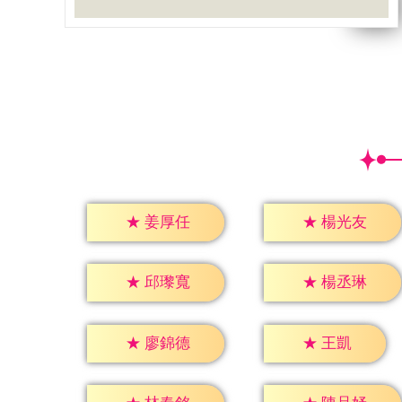
★
姜厚任
★
楊光友
★
邱瓈寬
★
楊丞琳
★
王凱
★
廖錦德