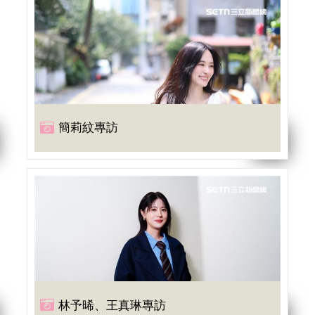
簡莉紋專訪
林予晞、王真琳專訪