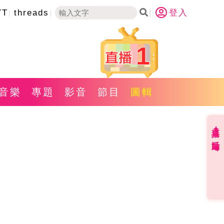
YT
threads
登入
1
音樂
專題
影音
節目
圖輯
直播✦活動