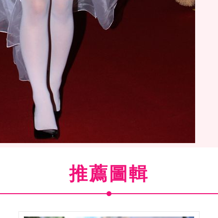
彩美旬果，來台成人博覽會與粉絲見面。（記者邱榮吉/
推薦圖輯
影）