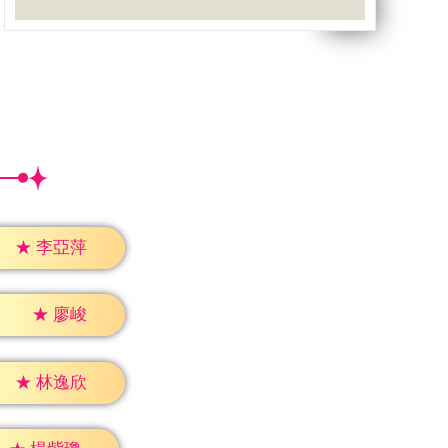
★
李亞萍
★
廖峻
★
林逸欣