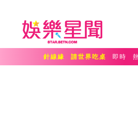
針線緣
請世界吃桌
即時