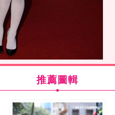
彩美旬果，來台成人博覽會與粉絲見面。（記者邱榮吉/
影）
推薦圖輯