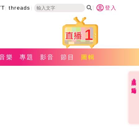
YT
threads
登入
1
音樂
專題
影音
節目
圖輯
直播✦活動