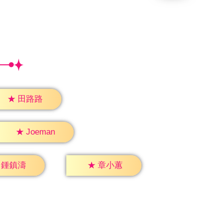
★
田路路
★
Joeman
鍾鎮濤
★
章小蕙