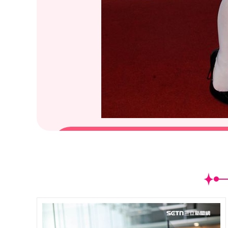
(
3
/22)日本AV女優「美乳女神｣