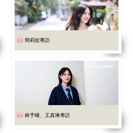
簡莉紋專訪
林予晞、王真琳專訪