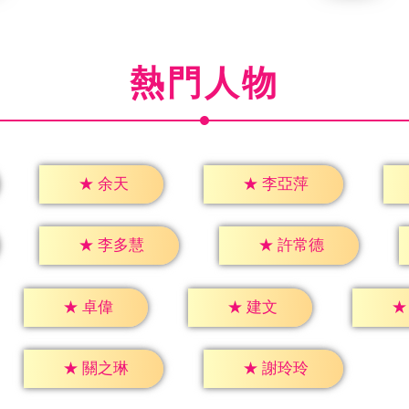
熱門人物
★
余天
★
李亞萍
★
李多慧
★
許常德
★
卓偉
★
建文
★
★
關之琳
★
謝玲玲