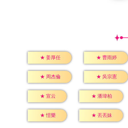
★
姜厚任
★
曹雨婷
★
周杰倫
★
吳宗憲
★
宣云
★
潘瑋柏
★
愷樂
★
丟丟妹