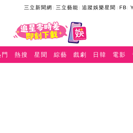
三立新聞網
三立藝能
追蹤娛樂星聞
FB
熱門
熱搜
星聞
綜藝
戲劇
日韓
電影