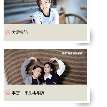
大霈專訪
李雪、陳昱廷專訪