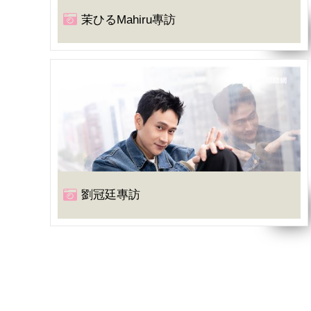
茉ひるMahiru專訪
劉冠廷專訪