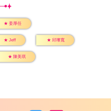
★
姜厚任
★
Jeff
★
邱瓈寬
★
陳美琪