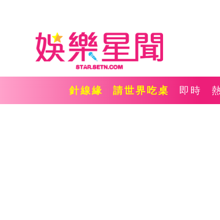
針線緣
請世界吃桌
即時