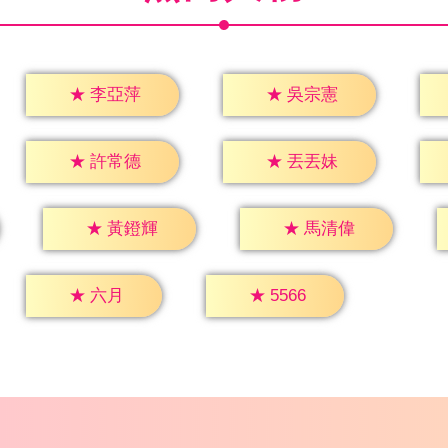
★
李亞萍
★
吳宗憲
★
許常德
★
丟丟妹
★
黃鐙輝
★
馬清偉
★
六月
★
5566