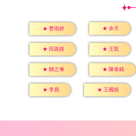
★
余天
★
曹雨婷
★
王凱
★
田路路
★
關之琳
★
陳泰銘
★
李易
★
王國旌