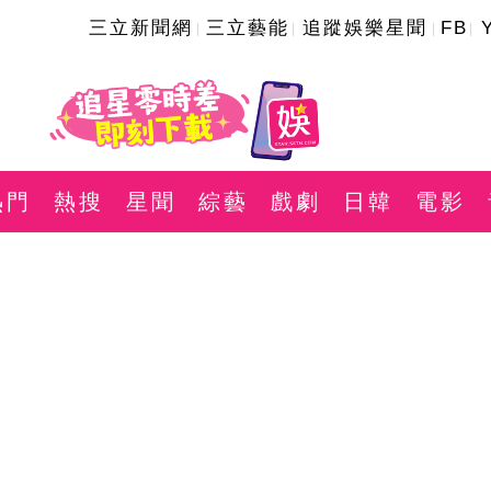
三立新聞網
三立藝能
追蹤娛樂星聞
FB
熱門
熱搜
星聞
綜藝
戲劇
日韓
電影