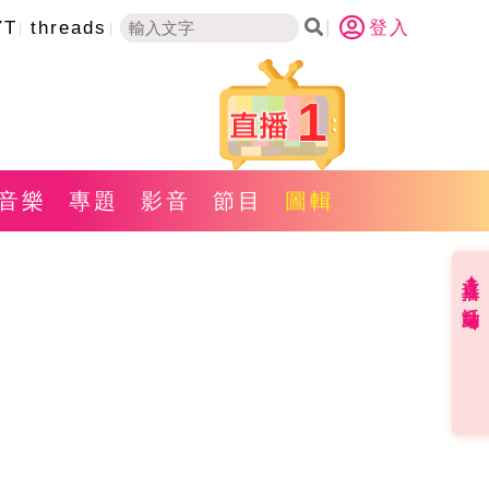
YT
threads
登入
1
音樂
專題
影音
節目
圖輯
直播✦活動