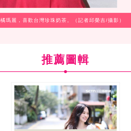
女優橘瑪麗，喜歡台灣珍珠奶茶。（記者邱榮吉/攝影）
推薦圖輯