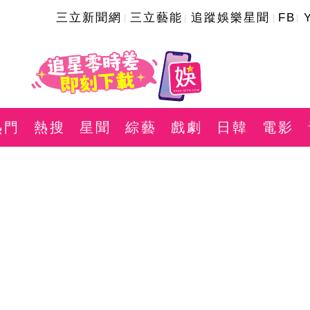
三立新聞網
三立藝能
追蹤娛樂星聞
FB
熱門
熱搜
星聞
綜藝
戲劇
日韓
電影