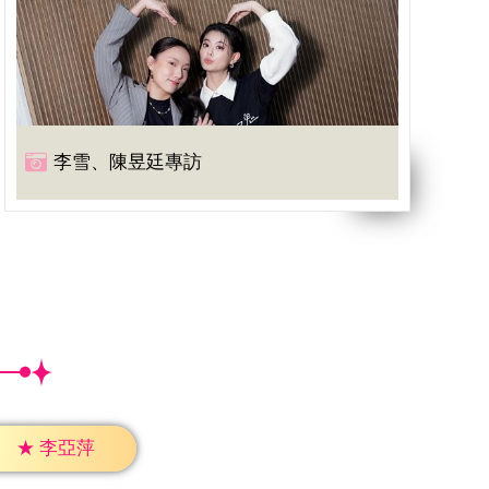
李雪、陳昱廷專訪
★
李亞萍