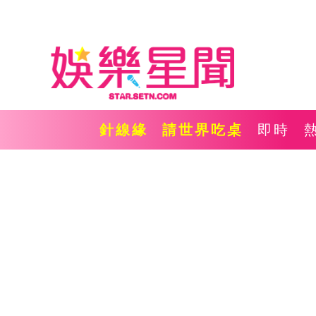
針線緣
請世界吃桌
即時