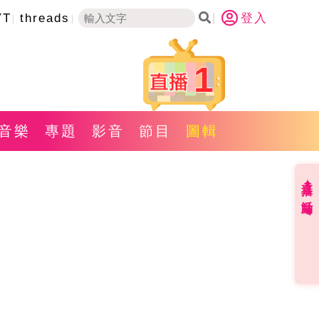
YT
threads
登入
1
音樂
專題
影音
節目
圖輯
直播✦活動