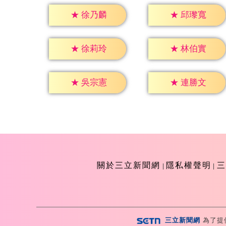
★
徐乃麟
★
邱瓈寬
★
徐莉玲
★
林伯實
★
吳宗憲
★
連勝文
關於三立新聞網
隱私權聲明
三
三立新聞網
為了提