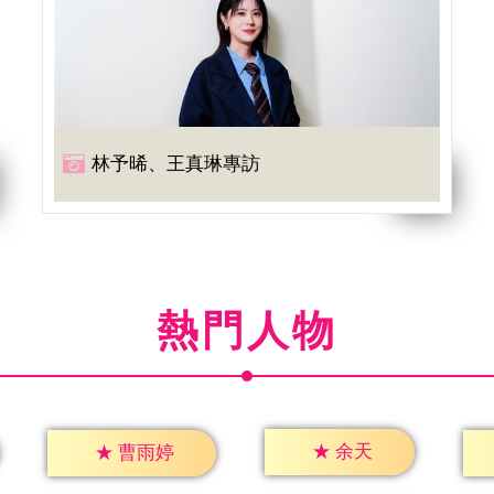
林予晞、王真琳專訪
熱門人物
★
余天
★
曹雨婷