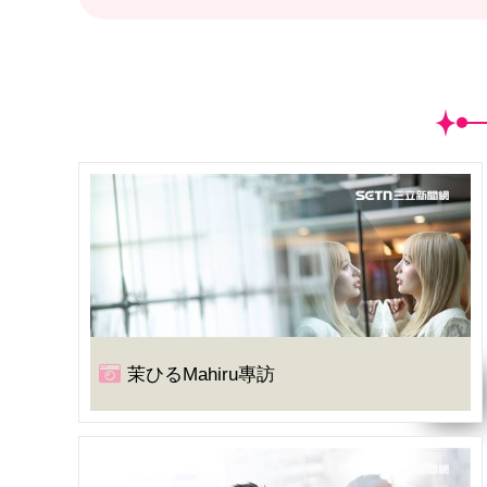
茉ひるMahiru專訪