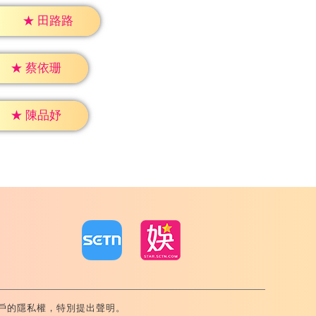
★
田路路
★
蔡依珊
★
陳品妤
戶的隱私權，特別提出聲明。