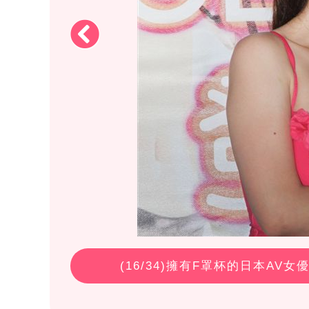
(
16
/34)擁有F罩杯的日本AV