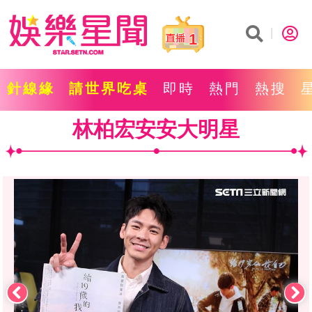
1
針線緣
請世界吃桌
即時
熱門
熱搜
林柏宏安安大明星