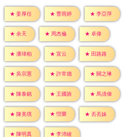
★
姜厚任
★
曹雨婷
★
李亞萍
★
余天
★
卓偉
★
周杰倫
★
宣云
★
潘瑋柏
★
田路路
★
吳宗憲
★
許常德
★
關之琳
★
陳泰銘
★
王國旌
★
馬清偉
★
愷樂
★
陳美琪
★
丟丟妹
★
陳明真
★
李沛綾