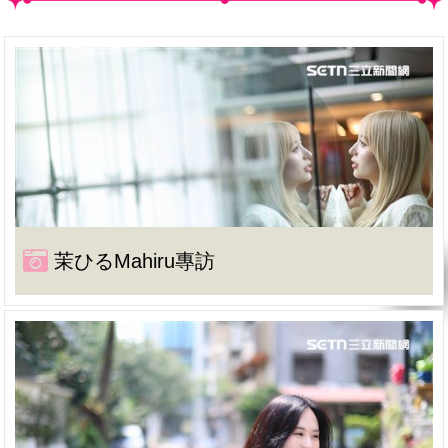
茉ひるMahiru專訪