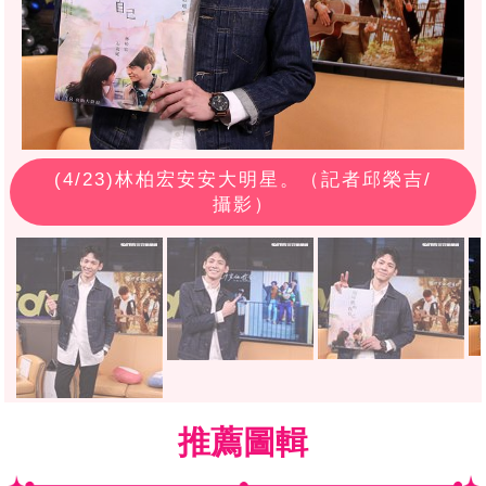
(
4
/23)林柏宏安安大明星。（記者邱榮吉/
攝影）
推薦圖輯