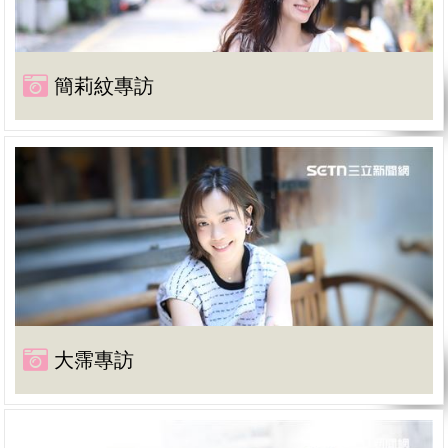
簡莉紋專訪
大霈專訪