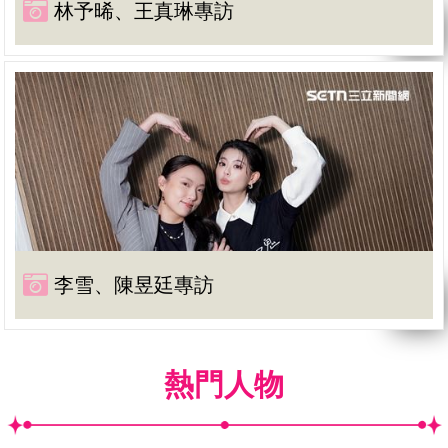
林予晞、王真琳專訪
李雪、陳昱廷專訪
熱門人物