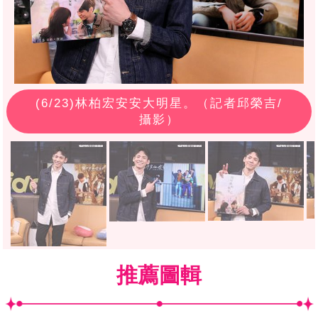
(
6
/23)林柏宏安安大明星。（記者邱榮吉/
攝影）
推薦圖輯