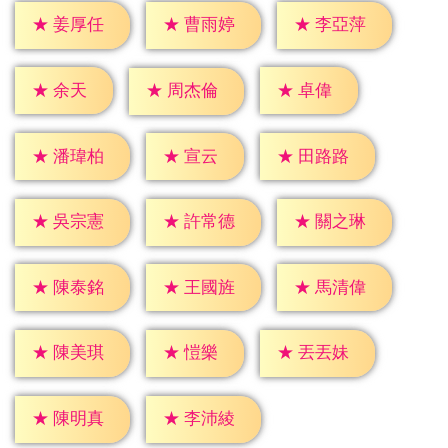
★
姜厚任
★
曹雨婷
★
李亞萍
★
余天
★
卓偉
★
周杰倫
★
宣云
★
潘瑋柏
★
田路路
★
吳宗憲
★
許常德
★
關之琳
★
陳泰銘
★
王國旌
★
馬清偉
★
愷樂
★
陳美琪
★
丟丟妹
★
陳明真
★
李沛綾