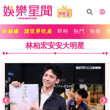
1
針線緣
請世界吃桌
即時
熱門
熱搜
林柏宏安安大明星