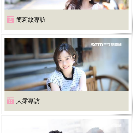
簡莉紋專訪
大霈專訪