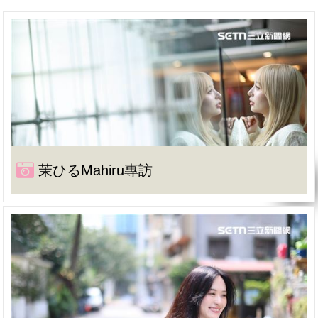
茉ひるMahiru專訪