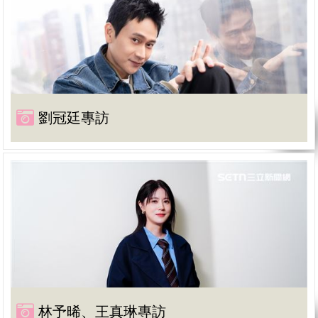
劉冠廷專訪
林予晞、王真琳專訪