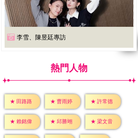
李雪、陳昱廷專訪
熱門人物
★
田路路
★
曹雨婷
★
許常德
★
賴銘偉
★
邱勝翊
★
梁文音