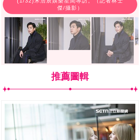
(
1
/32)禾浩辰娛樂星聞專訪。（記者林士
傑/攝影）
推薦圖輯