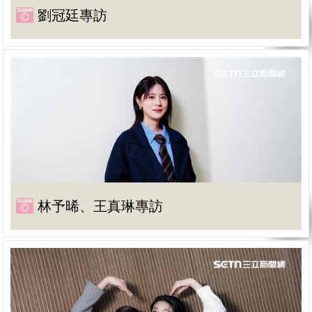
劉冠廷專訪
林予晞、王真琳專訪