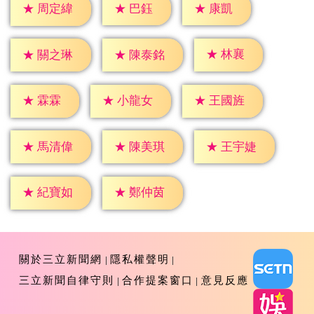
★
巴鈺
★
康凱
★
周定緯
★
林襄
★
關之琳
★
陳泰銘
★
霖霖
★
小龍女
★
王國旌
★
馬清偉
★
陳美琪
★
王宇婕
★
紀寶如
★
鄭仲茵
關於三立新聞網
隱私權聲明
三立新聞自律守則
合作提案窗口
意見反應