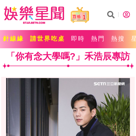
1
針線緣
請世界吃桌
即時
熱門
熱搜
「你有念大學嗎?」禾浩辰專訪