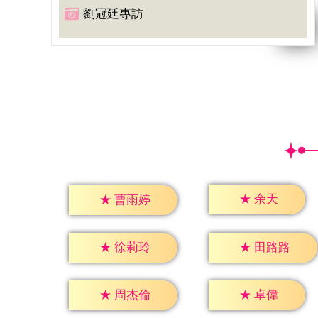
劉冠廷專訪
★
余天
★
曹雨婷
★
徐莉玲
★
田路路
★
卓偉
★
周杰倫