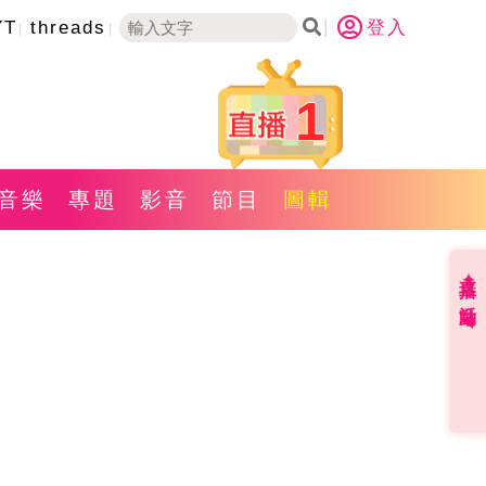
YT
threads
登入
1
音樂
專題
影音
節目
圖輯
直播✦活動