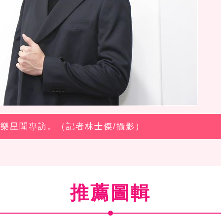
辰娛樂星聞專訪。（記者林士傑/攝影）
推薦圖輯