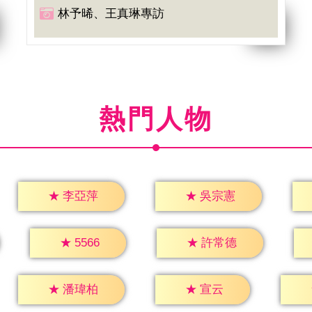
林予晞、王真琳專訪
熱門人物
★
李亞萍
★
吳宗憲
★
5566
★
許常德
★
宣云
★
潘瑋柏