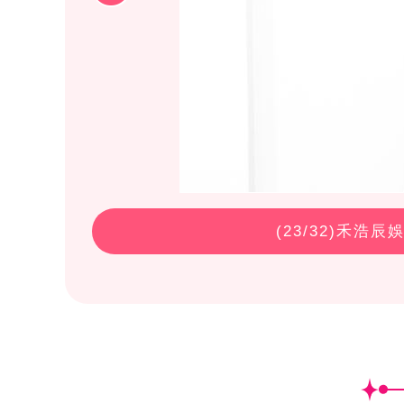
(
23
/32)禾浩