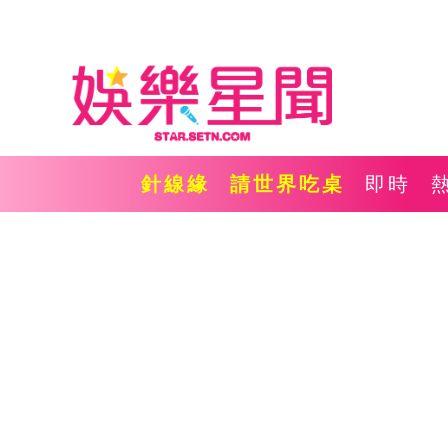
針線緣
請世界吃桌
即時