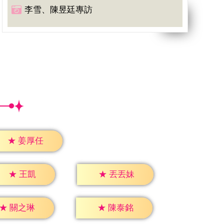
李雪、陳昱廷專訪
★
姜厚任
★
王凱
★
丟丟妹
★
關之琳
★
陳泰銘