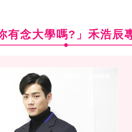
你有念大學嗎?」禾浩辰