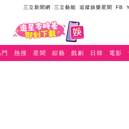
三立新聞網
三立藝能
追蹤娛樂星聞
FB
熱門
熱搜
星聞
綜藝
戲劇
日韓
電影