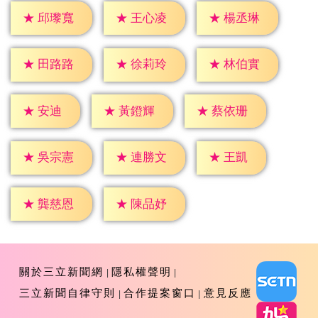
★
邱瓈寬
★
王心凌
★
楊丞琳
★
田路路
★
徐莉玲
★
林伯實
★
安迪
★
黃鐙輝
★
蔡依珊
★
王凱
★
吳宗憲
★
連勝文
★
龔慈恩
★
陳品妤
關於三立新聞網
隱私權聲明
三立新聞自律守則
合作提案窗口
意見反應