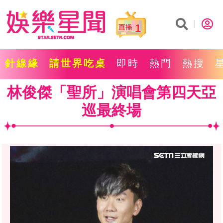
1
針線緣
請世界吃桌
即時
熱門
熱搜
林俊傑「聖所」演唱會第四天亞
巡最終場