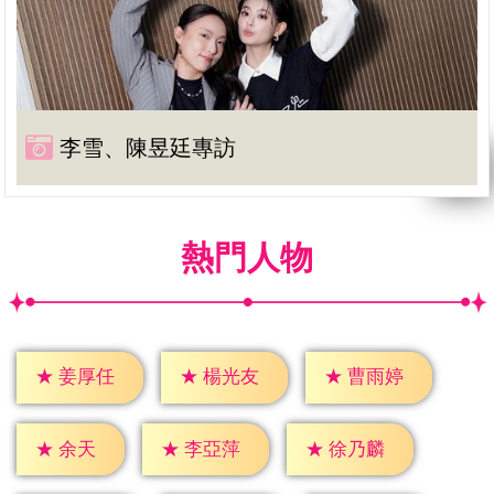
李雪、陳昱廷專訪
熱門人物
★
姜厚任
★
楊光友
★
曹雨婷
★
余天
★
李亞萍
★
徐乃麟