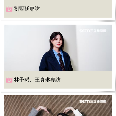
劉冠廷專訪
林予晞、王真琳專訪