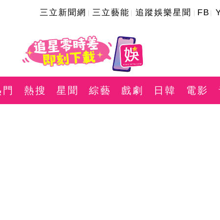
三立新聞網
三立藝能
追蹤娛樂星聞
FB
熱門
熱搜
星聞
綜藝
戲劇
日韓
電影