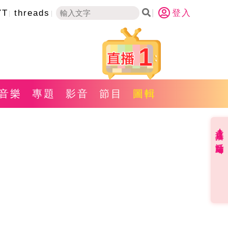
YT
threads
登入
1
音樂
專題
影音
節目
圖輯
直播✦活動