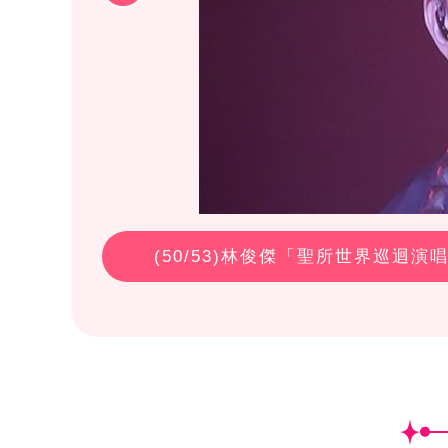
(
50
/53)林俊傑「聖所世界巡迴