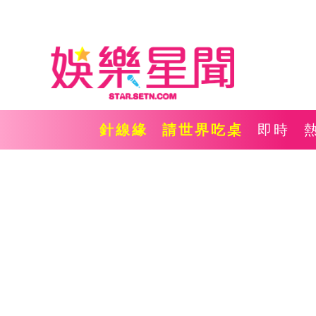
針線緣
請世界吃桌
即時