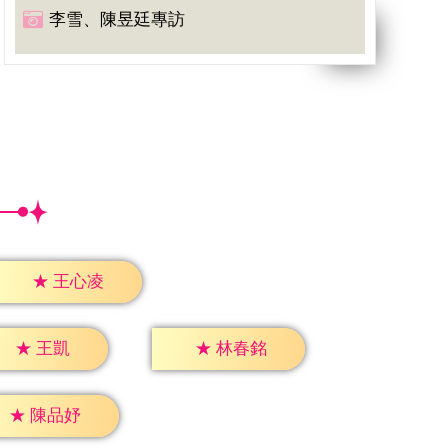
李雪、陳昱廷專訪
★
王心凌
★
王凱
★
林春銘
★
陳品妤