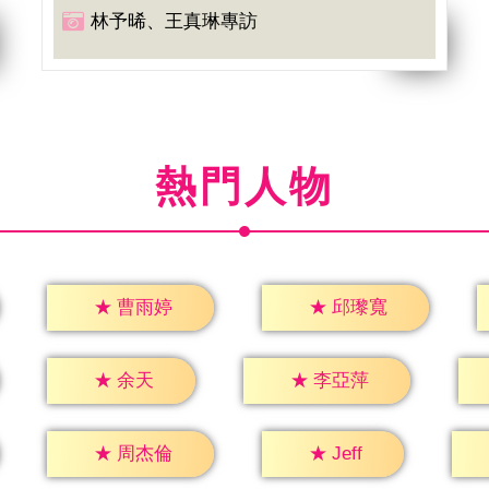
林予晞、王真琳專訪
熱門人物
★
曹雨婷
★
邱瓈寬
★
余天
★
李亞萍
★
Jeff
★
周杰倫