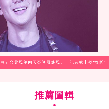
演唱會」台北場第四天亞巡最終場。（記者林士傑/攝影）
推薦圖輯