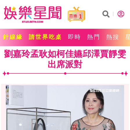
1
針線緣
請世界吃桌
即時
熱門
熱搜
劉嘉玲孟耿如柯佳嬿邱澤賈靜雯
出席派對