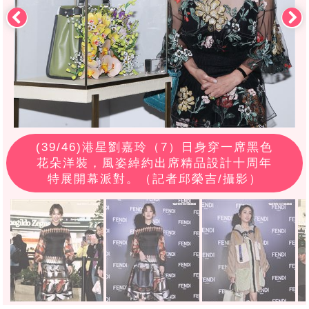
(
39
/46)港星劉嘉玲（7）日身穿一席黑色
花朵洋裝，風姿綽約出席精品設計十周年
特展開幕派對。（記者邱榮吉/攝影）