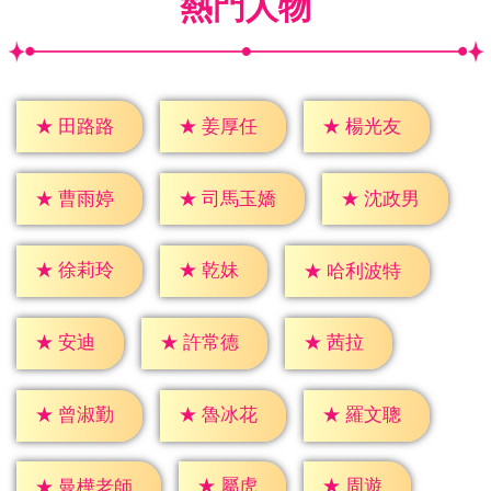
熱門人物
★
田路路
★
姜厚任
★
楊光友
★
曹雨婷
★
沈政男
★
司馬玉嬌
★
乾妹
★
徐莉玲
★
哈利波特
★
安迪
★
茜拉
★
許常德
★
曾淑勤
★
魯冰花
★
羅文聰
★
屬虎
★
周遊
★
曼樺老師