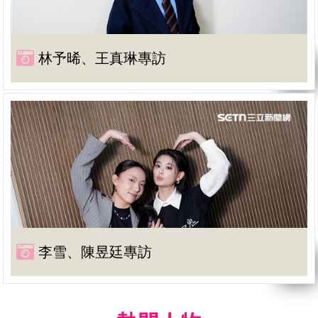
林予晞、王真琳專訪
李雪、陳昱廷專訪