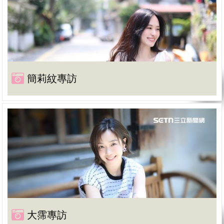
簡莉紋專訪
大霈專訪