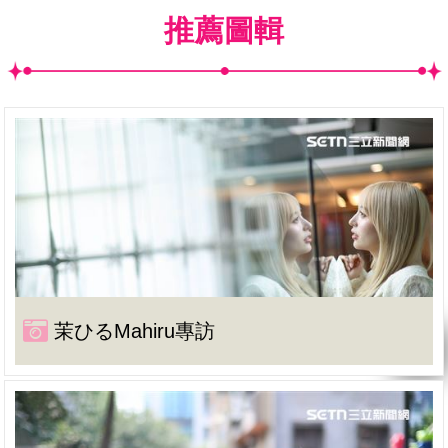
推薦圖輯
茉ひるMahiru專訪