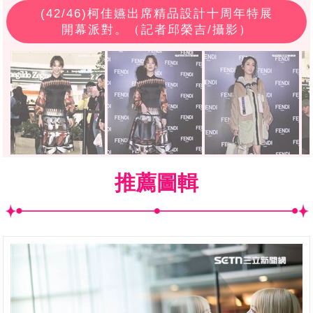
(
42
/46)柯佳嬿出席精品設計十周年特展
開幕派對。（記者邱榮吉/攝影）
推薦圖輯