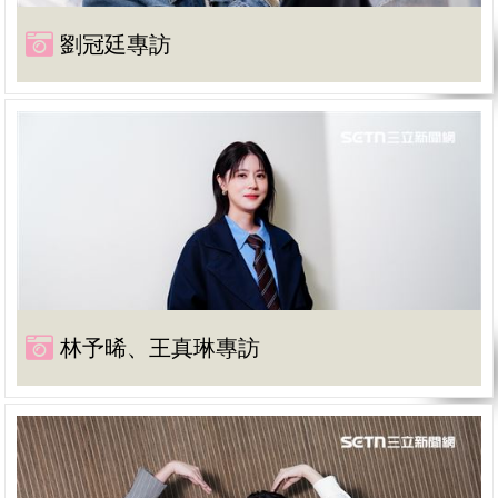
劉冠廷專訪
林予晞、王真琳專訪