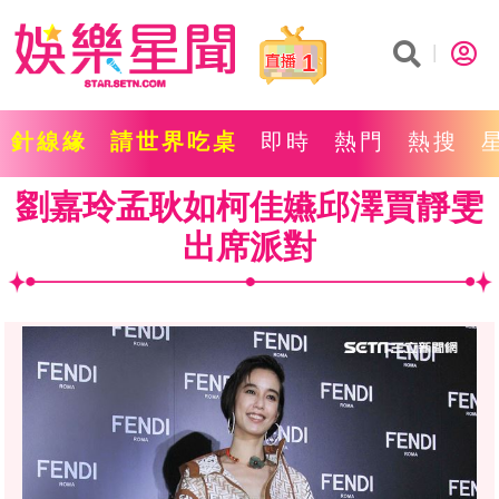
1
針線緣
請世界吃桌
即時
熱門
熱搜
劉嘉玲孟耿如柯佳嬿邱澤賈靜雯
出席派對