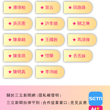
★
宣云
★
潘瑋柏
★
田路路
★
吳宗憲
★
許常德
★
關之琳
★
陳泰銘
★
王國旌
★
馬清偉
★
愷樂
★
陳美琪
★
丟丟妹
★
陳明真
★
李沛綾
關於三立新聞網
隱私權聲明
三立新聞自律守則
合作提案窗口
意見反應