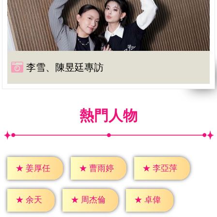
李雪、陳昱廷專訪
熱門人物
★
姜厚任
★
曹雨婷
★
李亞萍
★
余天
★
卓偉
★
周杰倫