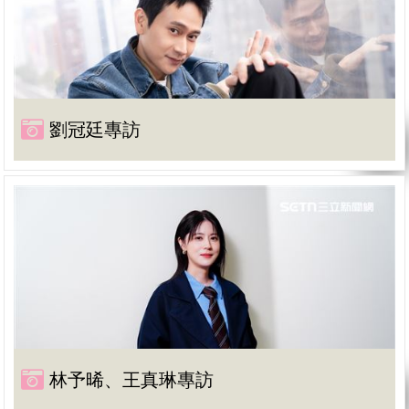
劉冠廷專訪
林予晞、王真琳專訪