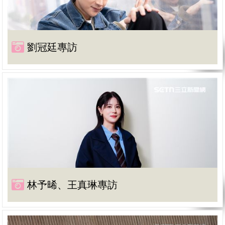
劉冠廷專訪
林予晞、王真琳專訪