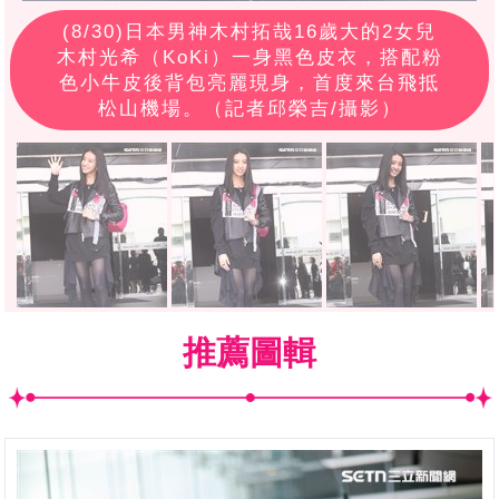
(
8
/30)日本男神木村拓哉16歲大的2女兒
木村光希（KoKi）一身黑色皮衣，搭配粉
色小牛皮後背包亮麗現身，首度來台飛抵
松山機場。（記者邱榮吉/攝影）
推薦圖輯