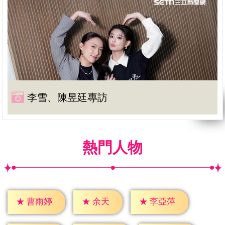
李雪、陳昱廷專訪
熱門人物
★
余天
★
曹雨婷
★
李亞萍