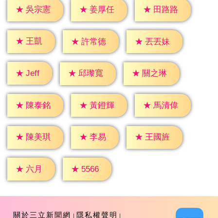
★
吳宗憲
★
姜厚任
★
田路路
★
王凱
★
許常德
★
丟丟妹
★
Jeff
★
邱瓈寬
★
關之琳
★
陳泰銘
★
黃鐙輝
★
馬清偉
★
李易
★
陳美琪
★
王國旌
★
六月
★
5566
關於三立新聞網
隱私權聲明