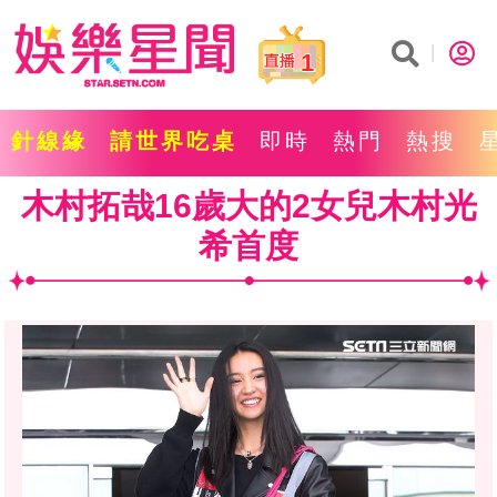
1
針線緣
請世界吃桌
即時
熱門
熱搜
木村拓哉16歲大的2女兒木村光
希首度