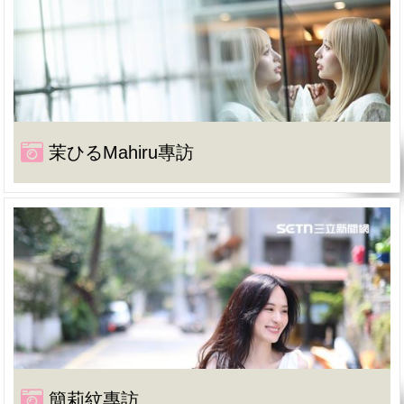
茉ひるMahiru專訪
簡莉紋專訪