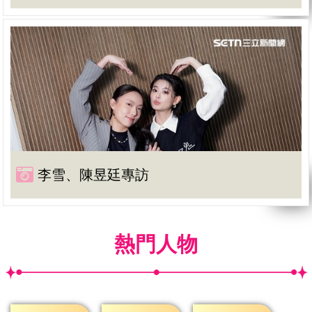
李雪、陳昱廷專訪
熱門人物