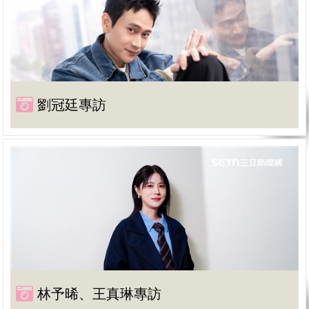
劉冠廷專訪
林予晞、王真琳專訪