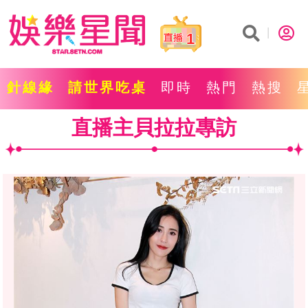
1
針線緣
請世界吃桌
即時
熱門
熱搜
直播主貝拉拉專訪