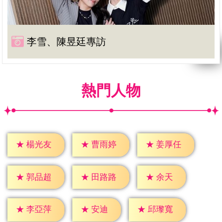
李雪、陳昱廷專訪
熱門人物
★
楊光友
★
曹雨婷
★
姜厚任
★
余天
★
郭品超
★
田路路
★
安迪
★
李亞萍
★
邱瓈寬