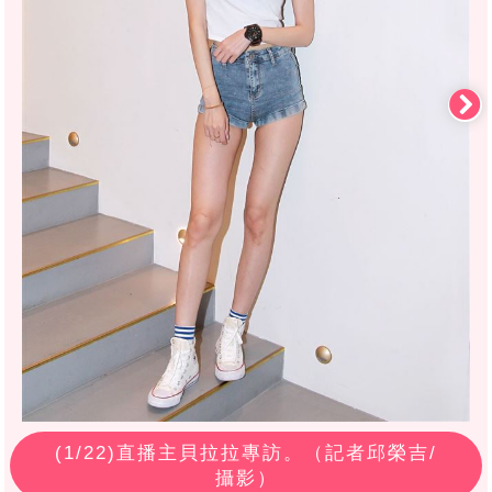
(
1
/22)直播主貝拉拉專訪。（記者邱榮吉/
攝影）