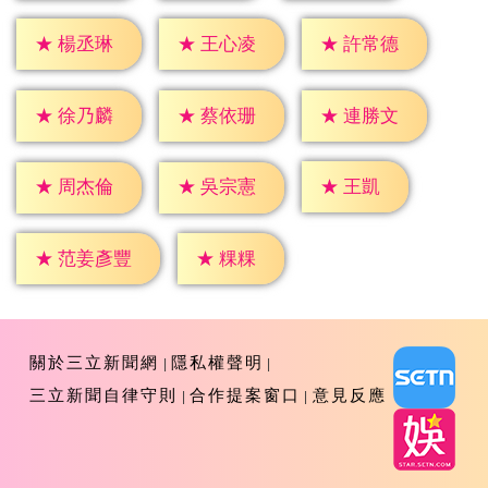
★
楊丞琳
★
王心凌
★
許常德
★
徐乃麟
★
蔡依珊
★
連勝文
★
王凱
★
周杰倫
★
吳宗憲
★
粿粿
★
范姜彥豐
關於三立新聞網
隱私權聲明
三立新聞自律守則
合作提案窗口
意見反應