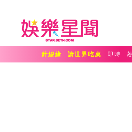
針線緣
請世界吃桌
即時