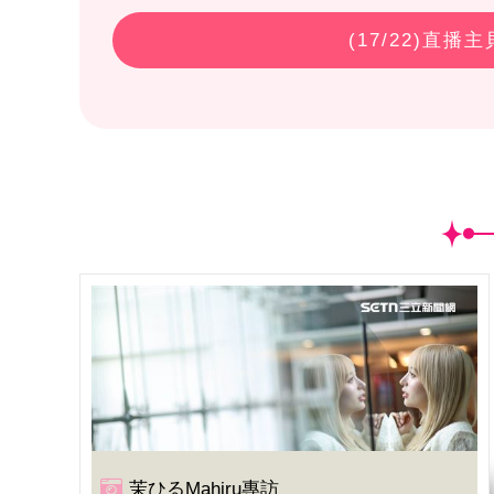
(
17
/22)直播
茉ひるMahiru專訪