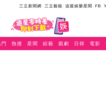
三立新聞網
三立藝能
追蹤娛樂星聞
FB
熱門
熱搜
星聞
綜藝
戲劇
日韓
電影