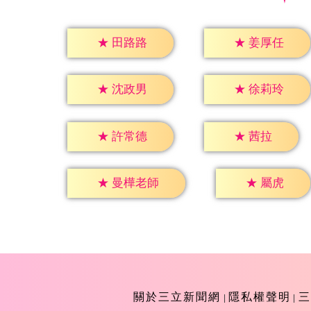
★
田路路
★
姜厚任
★
沈政男
★
徐莉玲
★
茜拉
★
許常德
★
屬虎
★
曼樺老師
關於三立新聞網
隱私權聲明
三