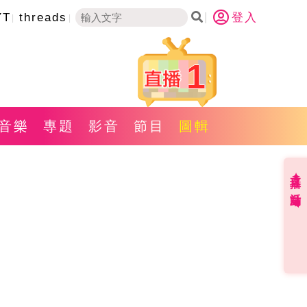
YT
threads
登入
1
音樂
專題
影音
節目
圖輯
直播✦活動