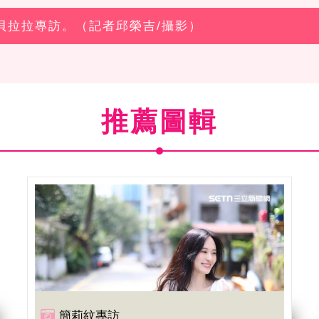
主貝拉拉專訪。（記者邱榮吉/攝影）
推薦圖輯
簡莉紋專訪