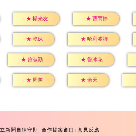
★
楊光友
★
曹雨婷
★
乾妹
★
哈利波特
★
曾淑勤
★
魯冰花
★
周遊
★
余天
立新聞自律守則
合作提案窗口
意見反應