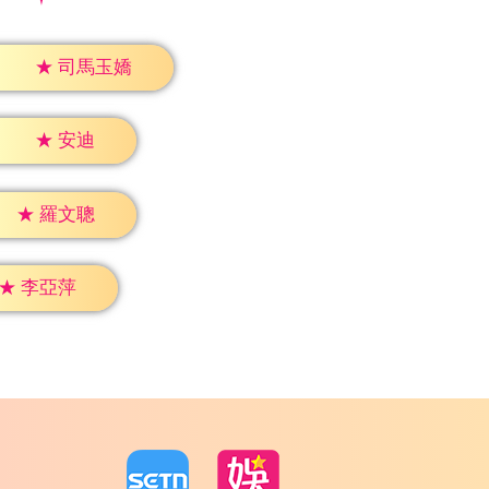
★
司馬玉嬌
★
安迪
★
羅文聰
★
李亞萍