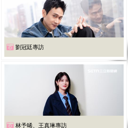
劉冠廷專訪
林予晞、王真琳專訪