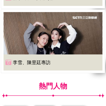
李雪、陳昱廷專訪
熱門人物