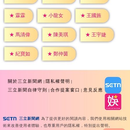
★
霖霖
★
小龍女
★
王國旌
★
馬清偉
★
陳美琪
★
王宇婕
★
紀寶如
★
鄭仲茵
關於三立新聞網
隱私權聲明
三立新聞自律守則
合作提案窗口
意見反應
三立新聞網
為了提供更好的閱讀內容，我們使用相關網站技
Copyright ©2026 Sanlih E-Television All Rights
術來改善使用者體驗，也尊重用戶的隱私權，特別提出聲明。
Reserved 版權所有 盜用必究 台北市內湖區舊宗路一段159