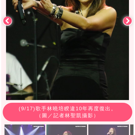
(
9
/17)歌手林曉培睽違10年再度復出。
（圖／記者林聖凱攝影）