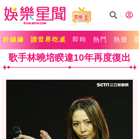
1
針線緣
請世界吃桌
即時
熱門
熱搜
歌手林曉培睽違10年再度復出