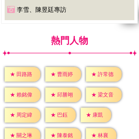
李雪、陳昱廷專訪
熱門人物
★
田路路
★
曹雨婷
★
許常德
★
賴銘偉
★
邱勝翊
★
梁文音
★
巴鈺
★
康凱
★
周定緯
★
林襄
★
關之琳
★
陳泰銘