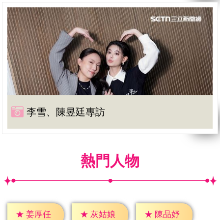
李雪、陳昱廷專訪
熱門人物
★
姜厚任
★
灰姑娘
★
陳品妤