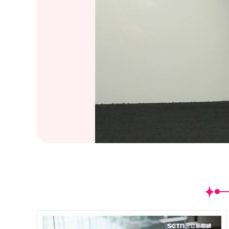
(
8
/42)林莎、巫