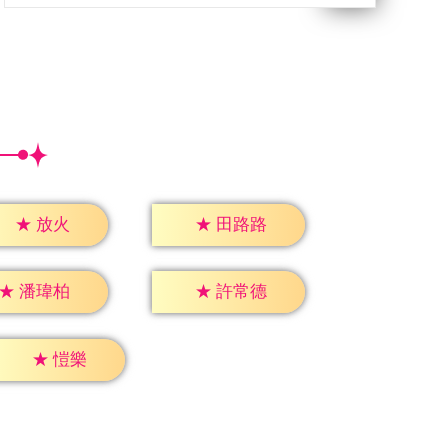
★
放火
★
田路路
★
潘瑋柏
★
許常德
★
愷樂