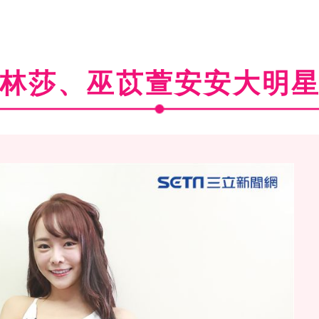
林莎、巫苡萱安安大明