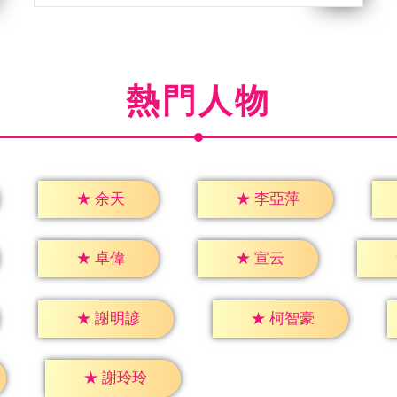
熱門人物
★
余天
★
李亞萍
★
卓偉
★
宣云
★
謝明諺
★
柯智豪
★
謝玲玲