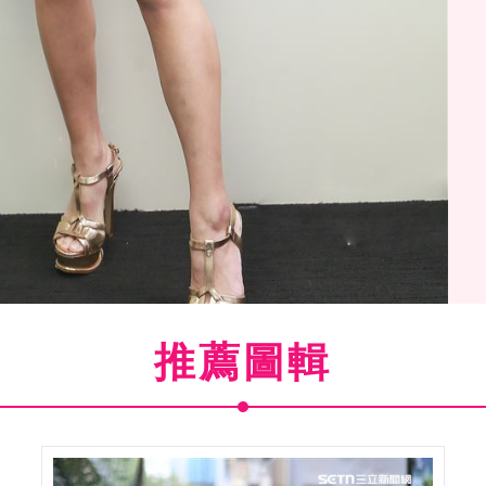
推薦圖輯
苡萱安安大明星。（圖／記者林士傑攝影）