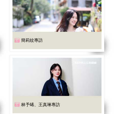
簡莉紋專訪
林予晞、王真琳專訪