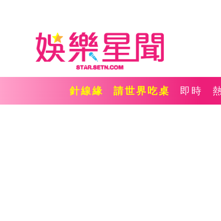
針線緣
請世界吃桌
即時