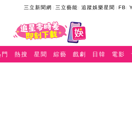
三立新聞網
三立藝能
追蹤娛樂星聞
FB
熱門
熱搜
星聞
綜藝
戲劇
日韓
電影