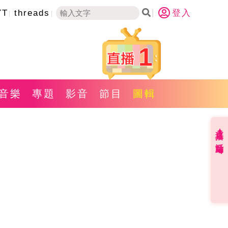
YT
threads
登入
1
音樂
專題
影音
節目
圖輯
直播✦活動