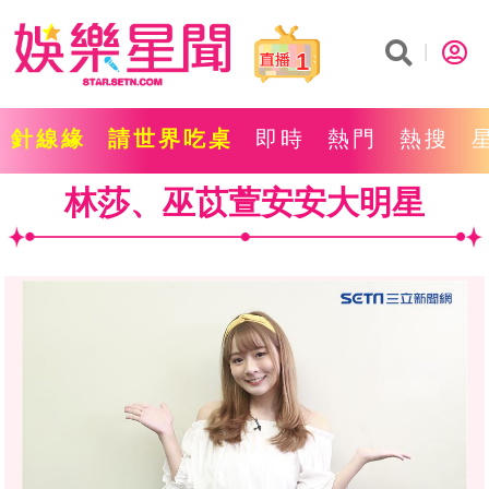
1
針線緣
請世界吃桌
即時
熱門
熱搜
林莎、巫苡萱安安大明星