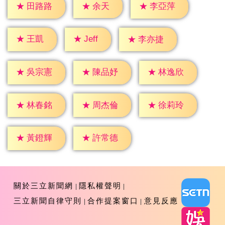
★
余天
★
田路路
★
李亞萍
★
Jeff
★
王凱
★
李亦捷
★
吳宗憲
★
陳品妤
★
林逸欣
★
林春銘
★
周杰倫
★
徐莉玲
★
黃鐙輝
★
許常德
關於三立新聞網
隱私權聲明
三立新聞自律守則
合作提案窗口
意見反應