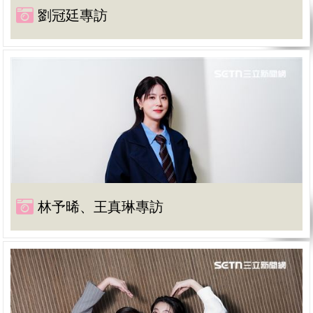
劉冠廷專訪
林予晞、王真琳專訪