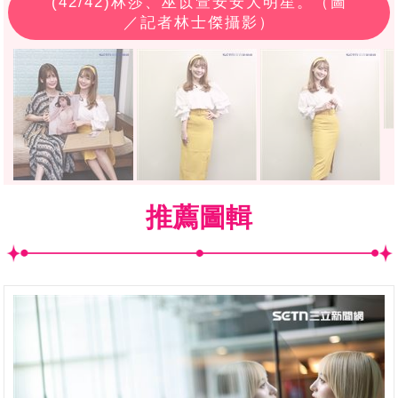
(
42
/42)林莎、巫苡萱安安大明星。（圖
／記者林士傑攝影）
推薦圖輯