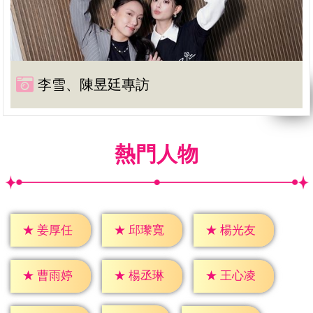
李雪、陳昱廷專訪
熱門人物
★
姜厚任
★
邱瓈寬
★
楊光友
★
曹雨婷
★
楊丞琳
★
王心凌