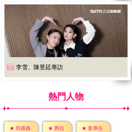
李雪、陳昱廷專訪
熱門人物
★
茜拉
★
田路路
★
姜厚任