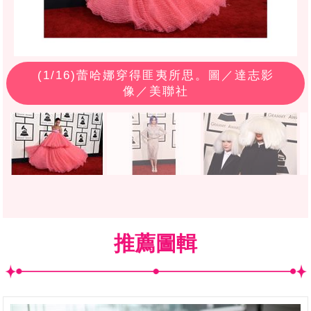
(
1
/16)蕾哈娜穿得匪夷所思。圖／達志影
像／美聯社
推薦圖輯