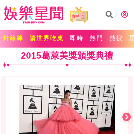
1
針線緣
請世界吃桌
即時
熱門
熱搜
2015葛萊美獎頒獎典禮