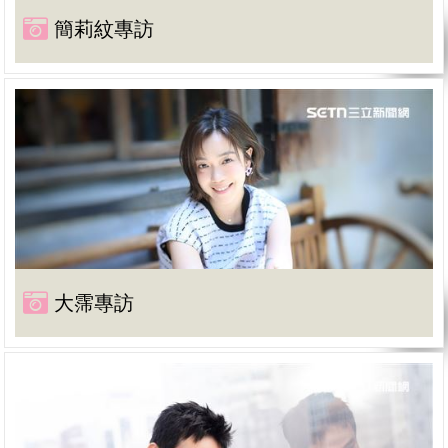
簡莉紋專訪
大霈專訪