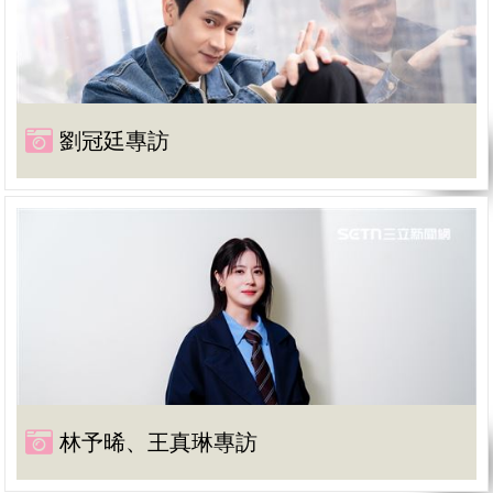
劉冠廷專訪
林予晞、王真琳專訪