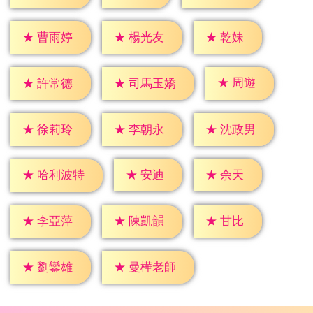
★
乾妹
★
曹雨婷
★
楊光友
★
周遊
★
許常德
★
司馬玉嬌
★
徐莉玲
★
李朝永
★
沈政男
★
安迪
★
余天
★
哈利波特
★
甘比
★
李亞萍
★
陳凱韻
★
劉鑾雄
★
曼樺老師