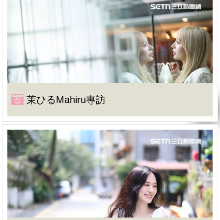
茉ひるMahiru專訪