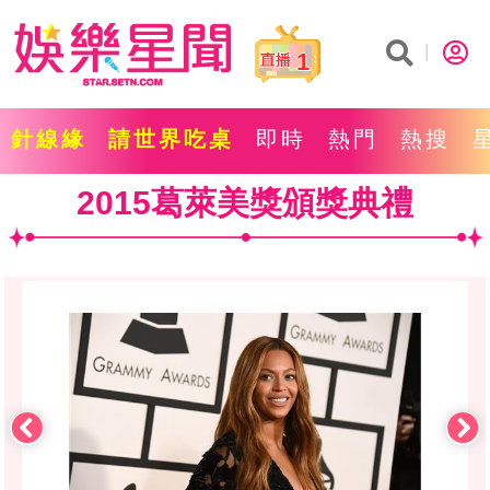
1
針線緣
請世界吃桌
即時
熱門
熱搜
2015葛萊美獎頒獎典禮