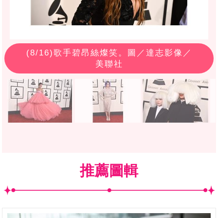
(
8
/16)歌手碧昂絲燦笑。圖／達志影像／
美聯社
推薦圖輯