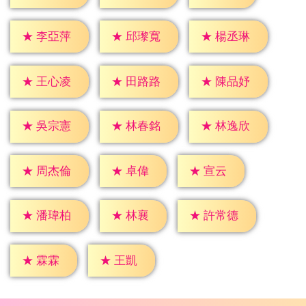
★
李亞萍
★
邱瓈寬
★
楊丞琳
★
王心凌
★
田路路
★
陳品妤
★
吳宗憲
★
林春銘
★
林逸欣
★
卓偉
★
宣云
★
周杰倫
★
林襄
★
潘瑋柏
★
許常德
★
霖霖
★
王凱