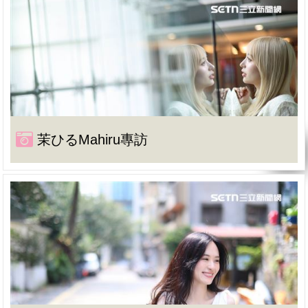
茉ひるMahiru專訪