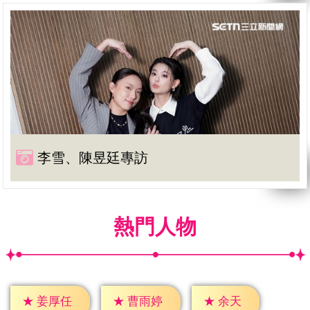
李雪、陳昱廷專訪
熱門人物
★
余天
★
姜厚任
★
曹雨婷