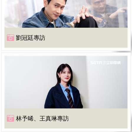
劉冠廷專訪
林予晞、王真琳專訪