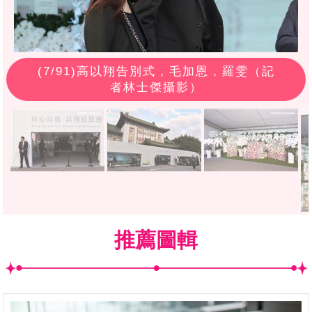
(
7
/91)高以翔告別式，毛加恩，羅雯（記
者林士傑攝影）
推薦圖輯