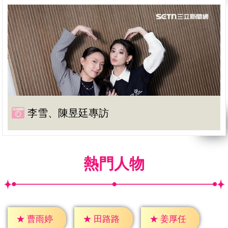
李雪、陳昱廷專訪
熱門人物
★
曹雨婷
★
田路路
★
姜厚任