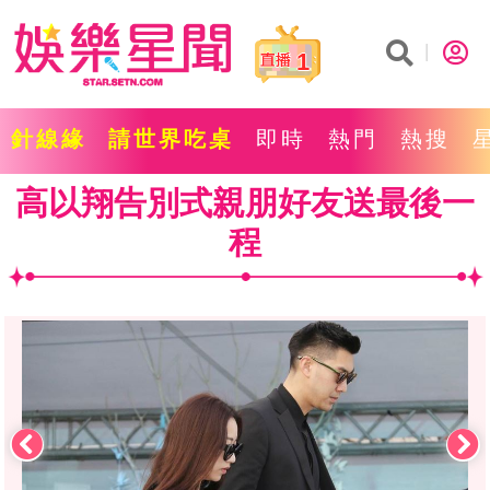
1
針線緣
請世界吃桌
即時
熱門
熱搜
高以翔告別式親朋好友送最後一
程