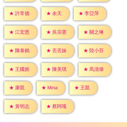
★
余天
★
許常德
★
李亞萍
★
江宏恩
★
吳宗憲
★
關之琳
★
陳泰銘
★
丟丟妹
★
陸小芬
★
王國旌
★
陳美琪
★
馬清偉
★
康凱
★
王凱
★
Mina
★
黃明志
★
蔡阿嘎