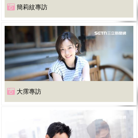
簡莉紋專訪
大霈專訪