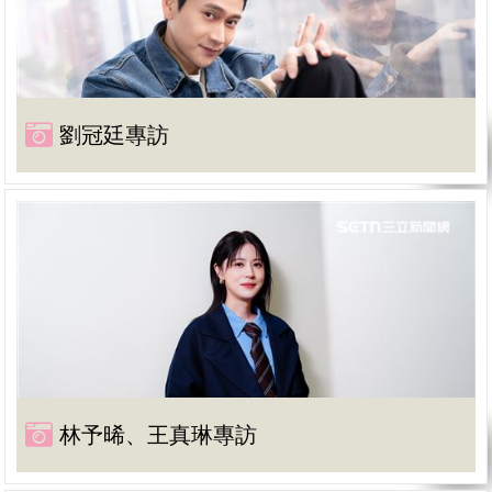
劉冠廷專訪
林予晞、王真琳專訪