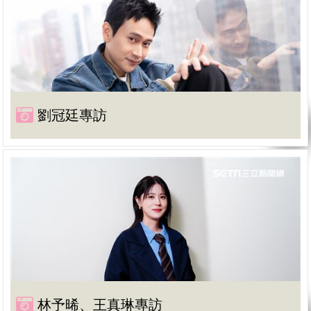
劉冠廷專訪
林予晞、王真琳專訪