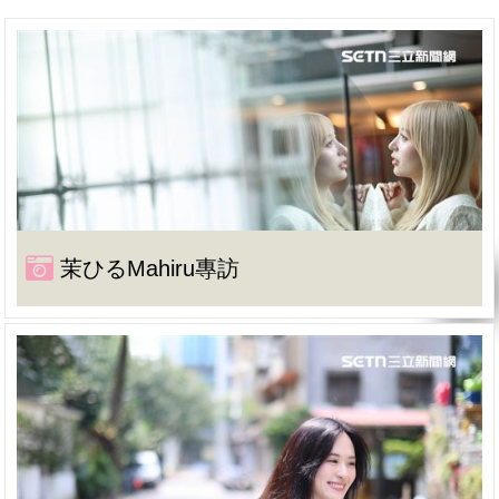
茉ひるMahiru專訪