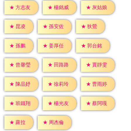
★
方志友
★
楊銘威
★
灰姑娘
★
昆凌
★
狄鶯
★
孫安佐
★
孫鵬
★
姜厚任
★
郭台銘
★
曾馨瑩
★
田路路
★
賈靜雯
★
陳品妤
★
徐莉玲
★
曹雨婷
★
班鐵翔
★
楊光友
★
蔡阿嘎
★
蘿拉
★
周杰倫