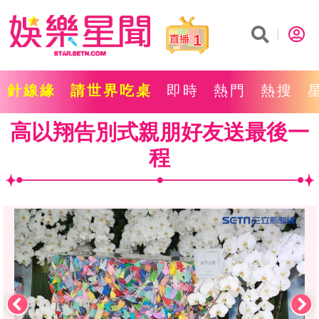
1
針線緣
請世界吃桌
即時
熱門
熱搜
高以翔告別式親朋好友送最後一
程