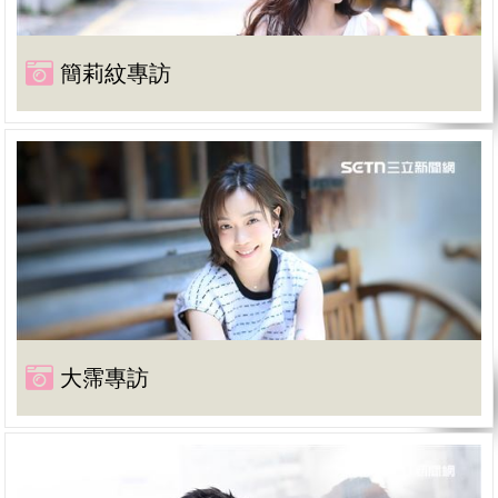
簡莉紋專訪
大霈專訪