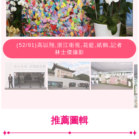
(
52
/91)高以翔,浙江衛視,花籃,紙鶴,記者
林士傑攝影
推薦圖輯