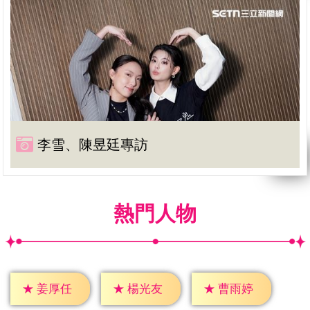
李雪、陳昱廷專訪
熱門人物
★
姜厚任
★
楊光友
★
曹雨婷