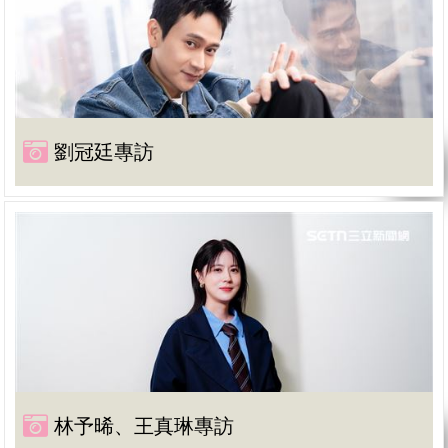
劉冠廷專訪
林予晞、王真琳專訪