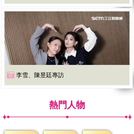
李雪、陳昱廷專訪
熱門人物