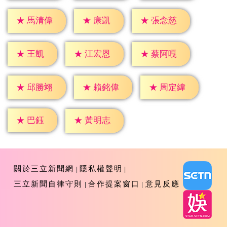
★
康凱
★
馬清偉
★
張念慈
★
王凱
★
江宏恩
★
蔡阿嘎
★
邱勝翊
★
賴銘偉
★
周定緯
★
巴鈺
★
黃明志
關於三立新聞網
隱私權聲明
三立新聞自律守則
合作提案窗口
意見反應