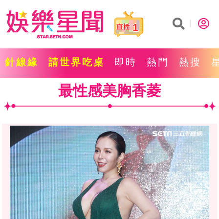
1
針線緣
請世界吃桌
即時
熱門
熱搜
最性感美胸香菱