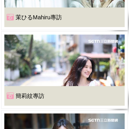
茉ひるMahiru專訪
簡莉紋專訪