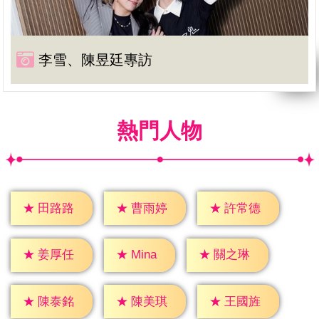
李雪、陳昱廷專訪
熱門人物
★
田路路
★
曹雨婷
★
許常德
★
Mina
★
姜厚任
★
關之琳
★
陳泰銘
★
陳美琪
★
王國旌