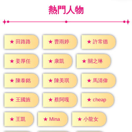
熱門人物
★
田路路
★
曹雨婷
★
許常德
★
康凱
★
姜厚任
★
關之琳
★
陳泰銘
★
陳美琪
★
馬清偉
★
cheap
★
王國旌
★
蔡阿嘎
★
王凱
★
Mina
★
小龍女