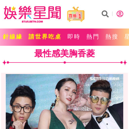
1
針線緣
請世界吃桌
即時
熱門
熱搜
最性感美胸香菱