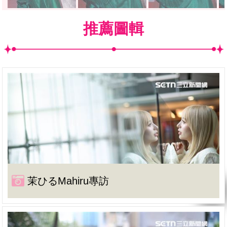
推薦圖輯
茉ひるMahiru專訪