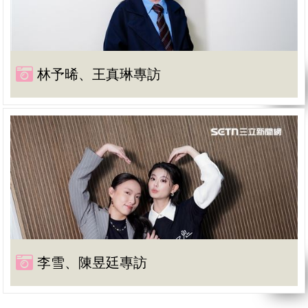
林予晞、王真琳專訪
李雪、陳昱廷專訪