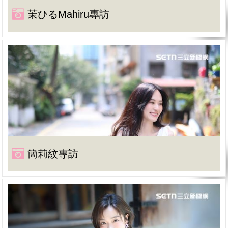
茉ひるMahiru專訪
簡莉紋專訪