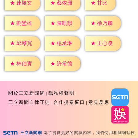
★
甘比
★
連勝文
★
蔡依珊
★
劉鑾雄
★
陳凱韻
★
徐乃麟
★
邱瓈寬
★
楊丞琳
★
王心凌
★
林伯實
★
許常德
關於三立新聞網
隱私權聲明
三立新聞自律守則
合作提案窗口
意見反應
三立新聞網
為了提供更好的閱讀內容，我們使用相關網站技
Copyright ©2026 Sanlih E-Television All Rights