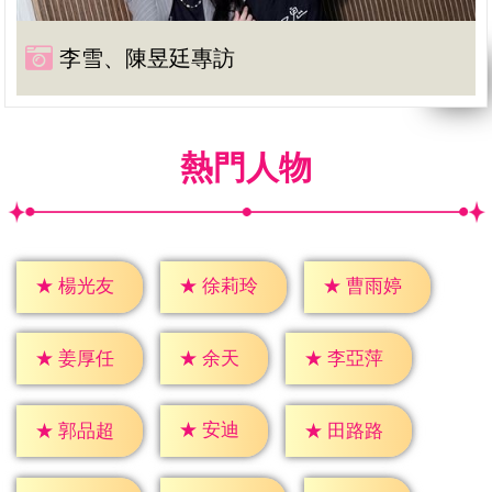
李雪、陳昱廷專訪
熱門人物
★
楊光友
★
徐莉玲
★
曹雨婷
★
余天
★
姜厚任
★
李亞萍
★
安迪
★
郭品超
★
田路路