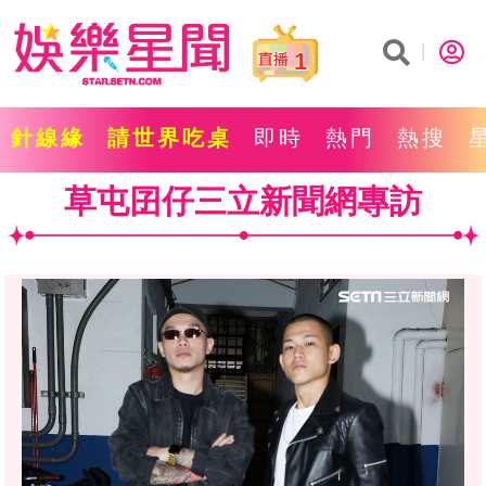
1
針線緣
請世界吃桌
即時
熱門
熱搜
草屯囝仔三立新聞網專訪