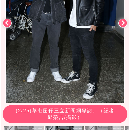
(
2
/25)草屯囝仔三立新聞網專訪。（記者
邱榮吉/攝影）