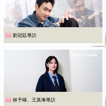
劉冠廷專訪
林予晞、王真琳專訪