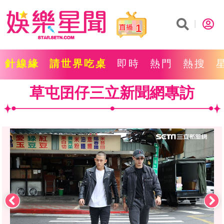
1
針線緣
請世界吃桌
即時
熱門
熱搜
草屯囝仔三立新聞網專訪