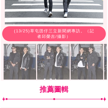
(
13
/25)草屯囝仔三立新聞網專訪。（記
者邱榮吉/攝影）
推薦圖輯