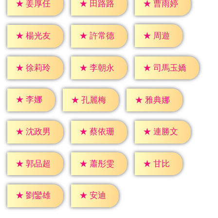
★
姜厚任
★
田路路
★
曹雨婷
★
周遊
★
楊光友
★
許常德
★
徐莉玲
★
李朝永
★
司馬玉嬌
★
李娜
★
孔麗梅
★
雅典娜
★
沈政男
★
蔡依珊
★
連勝文
★
甘比
★
郭品超
★
蕭彤雯
★
安迪
★
劉鑾雄