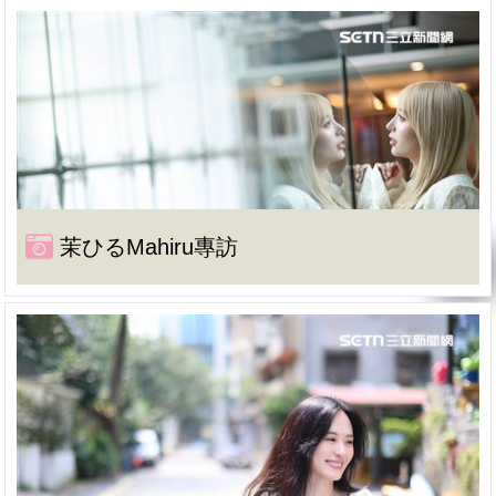
茉ひるMahiru專訪