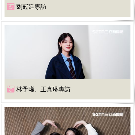
劉冠廷專訪
林予晞、王真琳專訪