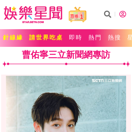
1
針線緣
請世界吃桌
即時
熱門
熱搜
曹佑寧三立新聞網專訪