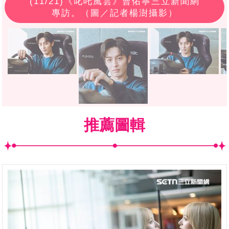
(
11
/21)《叱吒風雲》曹佑寧三立新聞網
專訪。（圖／記者楊澍攝影）
推薦圖輯