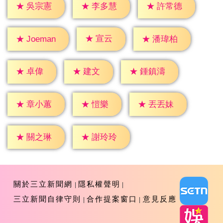
★
吳宗憲
★
李多慧
★
許常德
★
宣云
★
潘瑋柏
★
Joeman
★
卓偉
★
建文
★
鍾鎮濤
★
愷樂
★
章小蕙
★
丟丟妹
★
關之琳
★
謝玲玲
關於三立新聞網
隱私權聲明
三立新聞自律守則
合作提案窗口
意見反應