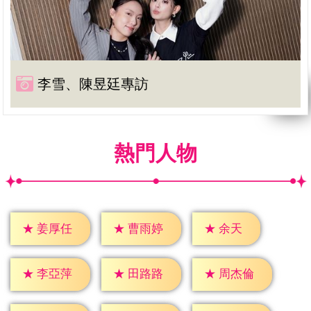
李雪、陳昱廷專訪
熱門人物
★
余天
★
姜厚任
★
曹雨婷
★
李亞萍
★
田路路
★
周杰倫