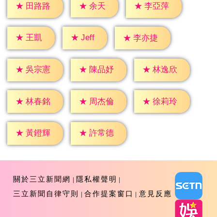
★
余天
★
田路路
★
李亞萍
★
Jeff
★
王凱
★
李亦捷
★
吳宗憲
★
陳品妤
★
林逸欣
★
林春銘
★
周杰倫
★
徐莉玲
★
黃鐙輝
★
許常德
關於三立新聞網
隱私權聲明
三立新聞自律守則
合作提案窗口
意見反應