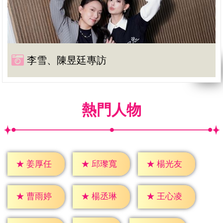
李雪、陳昱廷專訪
熱門人物
★
姜厚任
★
邱瓈寬
★
楊光友
★
曹雨婷
★
楊丞琳
★
王心凌