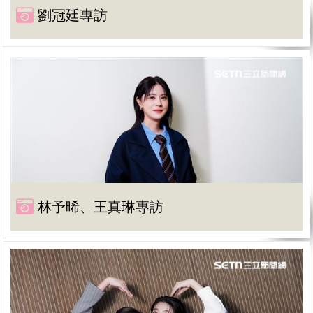
劉冠廷專訪
林予晞、王真琳專訪