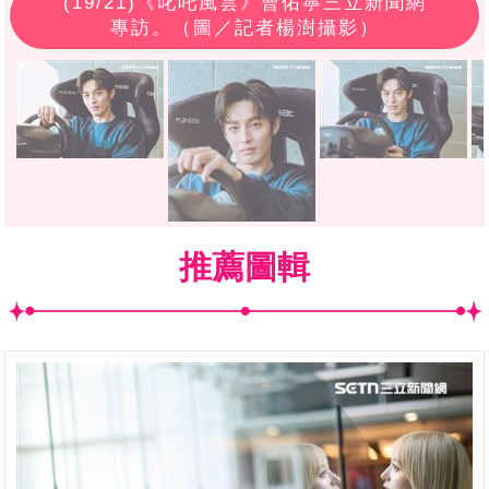
(
19
/21)《叱吒風雲》曹佑寧三立新聞網
專訪。（圖／記者楊澍攝影）
推薦圖輯