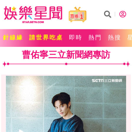
1
針線緣
請世界吃桌
即時
熱門
熱搜
曹佑寧三立新聞網專訪