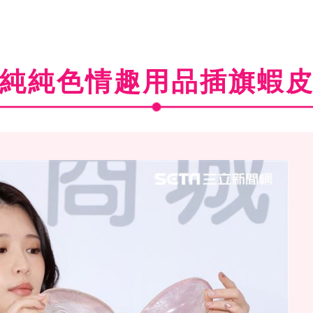
純純色情趣用品插旗蝦