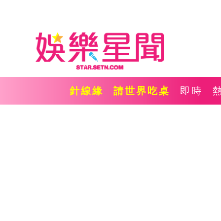
針線緣
請世界吃桌
即時