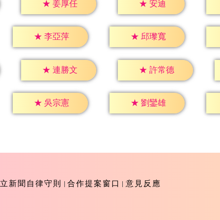
★
安迪
★
姜厚任
★
李亞萍
★
邱瓈寬
★
連勝文
★
許常德
★
吳宗憲
★
劉鑾雄
立新聞自律守則
合作提案窗口
意見反應