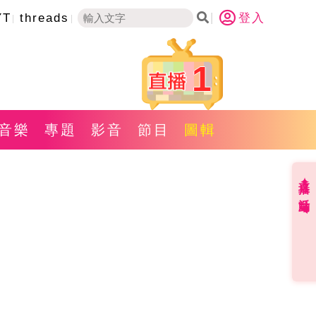
YT
threads
登入
1
音樂
專題
影音
節目
圖輯
直播✦活動