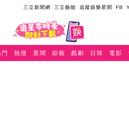
三立新聞網
三立藝能
追蹤娛樂星聞
FB
熱門
熱搜
星聞
綜藝
戲劇
日韓
電影