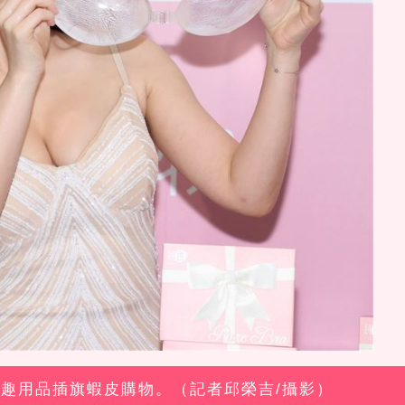
」情趣用品插旗蝦皮購物。（記者邱榮吉/攝影）