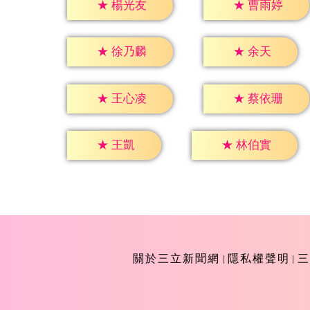
★
楊光友
★
曹雨婷
★
余天
★
徐乃麟
★
王心凌
★
蔡依珊
★
王凱
★
林伯實
關於三立新聞網
隱私權聲明
三