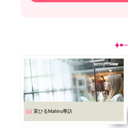
茉ひるMahiru專訪