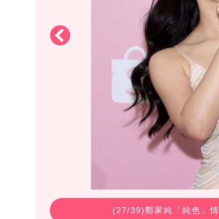
(
27
/39)鄭家純「純色