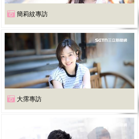
簡莉紋專訪
大霈專訪