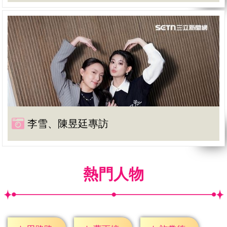
李雪、陳昱廷專訪
熱門人物