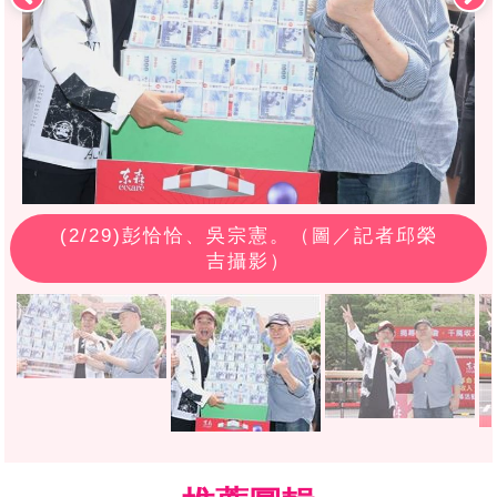
(
2
/29)彭恰恰、吳宗憲。（圖／記者邱榮
吉攝影）