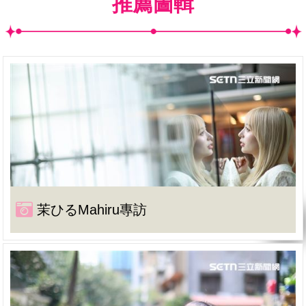
推薦圖輯
茉ひるMahiru專訪