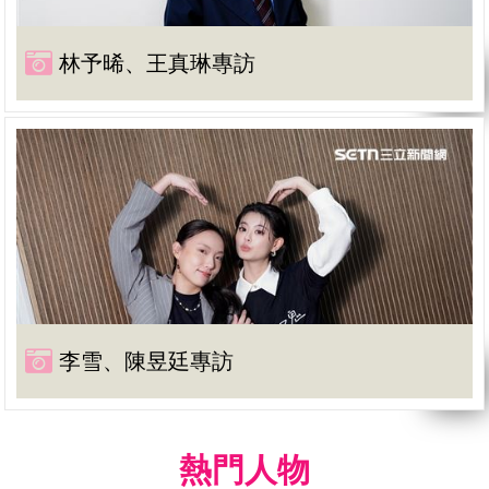
林予晞、王真琳專訪
李雪、陳昱廷專訪
熱門人物