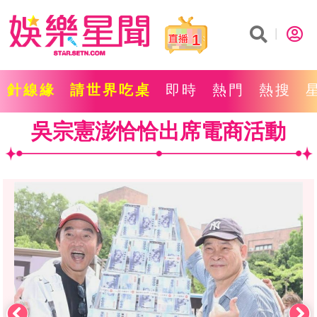
1
針線緣
請世界吃桌
即時
熱門
熱搜
吳宗憲澎恰恰出席電商活動