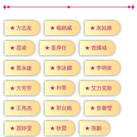
★
方志友
★
楊銘威
★
灰姑娘
★
昆凌
★
姜厚任
★
曾國城
★
賈永婕
★
李詠嫻
★
李明依
★
利菁
★
方芳芳
★
艾力克斯
★
王兆杰
★
郭台銘
★
曾馨瑩
★
狄鶯
★
孫鵬
★
賈靜雯