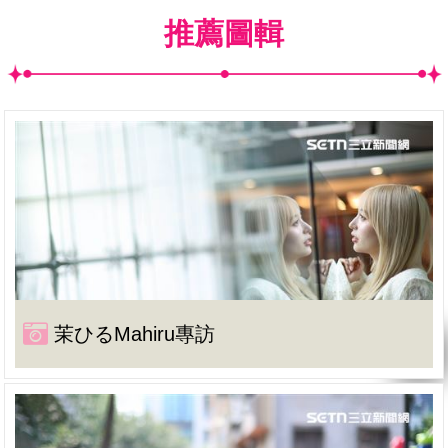
推薦圖輯
茉ひるMahiru專訪