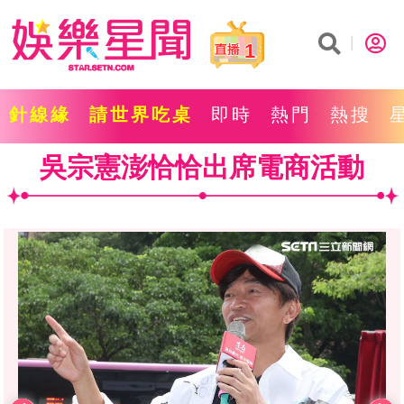
1
針線緣
請世界吃桌
即時
熱門
熱搜
吳宗憲澎恰恰出席電商活動