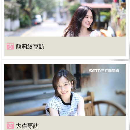
簡莉紋專訪
大霈專訪