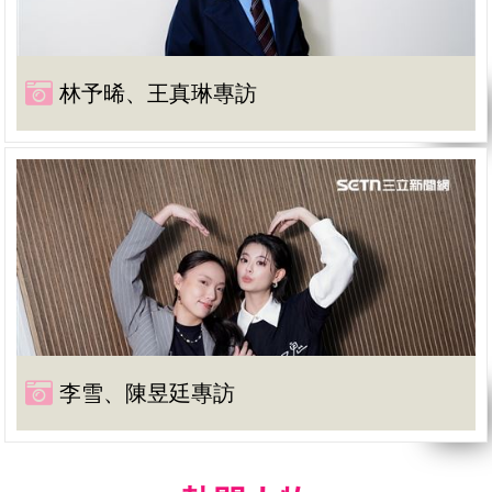
林予晞、王真琳專訪
李雪、陳昱廷專訪