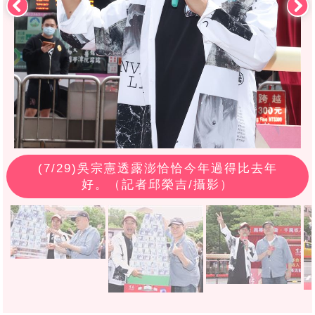
(
7
/29)吳宗憲透露澎恰恰今年過得比去年
好。（記者邱榮吉/攝影）