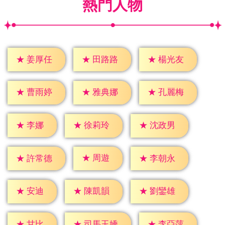
熱門人物
★
姜厚任
★
田路路
★
楊光友
★
曹雨婷
★
雅典娜
★
孔麗梅
★
李娜
★
徐莉玲
★
沈政男
★
周遊
★
許常德
★
李朝永
★
安迪
★
陳凱韻
★
劉鑾雄
★
甘比
★
李亞萍
★
司馬玉嬌