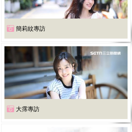
簡莉紋專訪
大霈專訪