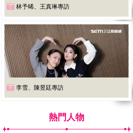
林予晞、王真琳專訪
李雪、陳昱廷專訪
熱門人物