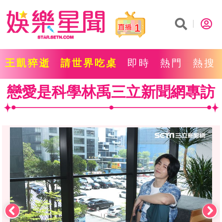
1
王凱猝逝
請世界吃桌
即時
熱門
熱搜
戀愛是科學林禹三立新聞網專訪