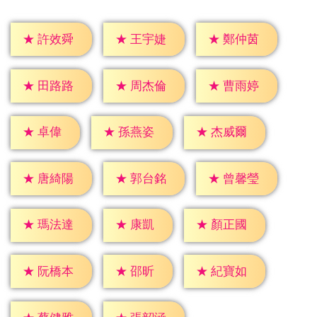
★
許效舜
★
王宇婕
★
鄭仲茵
★
田路路
★
周杰倫
★
曹雨婷
★
卓偉
★
孫燕姿
★
杰威爾
★
唐綺陽
★
郭台銘
★
曾馨瑩
★
康凱
★
瑪法達
★
顏正國
★
邵昕
★
阮橋本
★
紀寶如