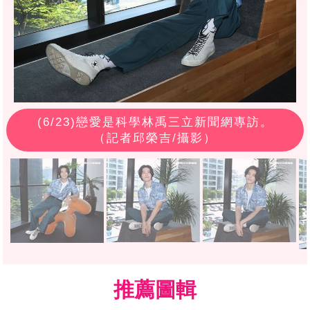
(
6
/23)戀愛是科學林禹三立新聞網專訪。
（記者邱榮吉/攝影）
推薦圖輯