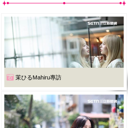
茉ひるMahiru專訪