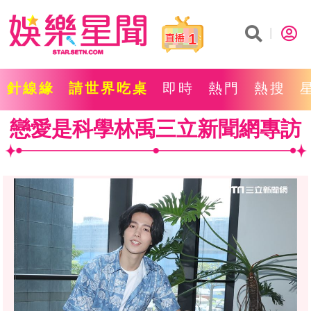
1
針線緣
請世界吃桌
即時
熱門
熱搜
戀愛是科學林禹三立新聞網專訪