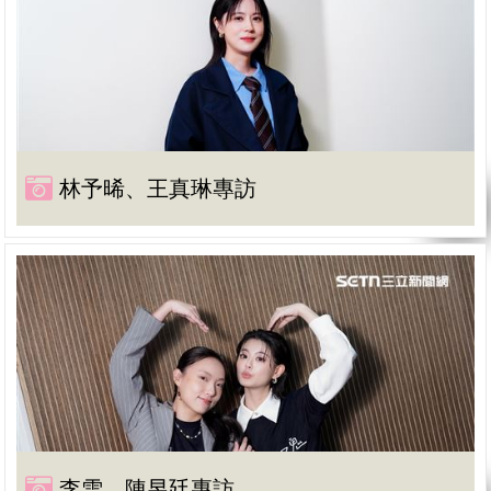
林予晞、王真琳專訪
李雪、陳昱廷專訪