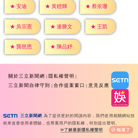
★
安迪
★
黃鐙輝
★
蔡依珊
★
王凱
★
吳宗憲
★
連勝文
★
龔慈恩
★
陳品妤
關於三立新聞網
隱私權聲明
三立新聞自律守則
合作提案窗口
意見反應
三立新聞網
為了提供更好的閱讀內容，我們使用相關網站技
Copyright ©2026 Sanlih E-Television All Rights
術來改善使用者體驗，也尊重用戶的隱私權，特別提出聲明。
Reserved 版權所有 盜用必究 台北市內湖區舊宗路一段159
了解最新隱私權聲明
知道了
號 02-8792-8888