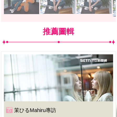
推薦圖輯
茉ひるMahiru專訪