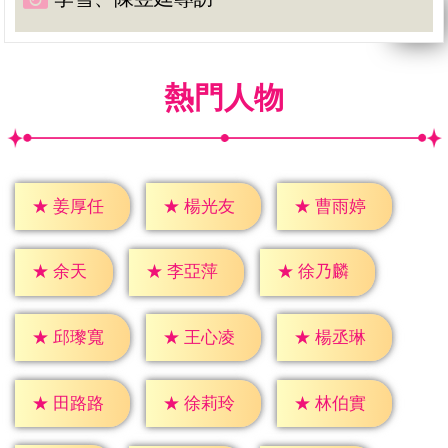
熱門人物
★
姜厚任
★
楊光友
★
曹雨婷
★
余天
★
李亞萍
★
徐乃麟
★
邱瓈寬
★
王心凌
★
楊丞琳
★
田路路
★
徐莉玲
★
林伯實