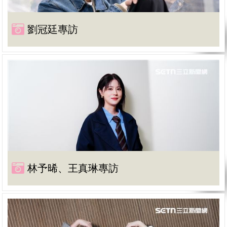
劉冠廷專訪
林予晞、王真琳專訪