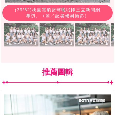
(
39
/52)桃園雲豹籃球啦啦隊三立新聞網
專訪。（圖／記者楊澍攝影）
推薦圖輯