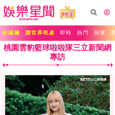
1
針線緣
請世界吃桌
即時
熱門
熱搜
桃園雲豹籃球啦啦隊三立新聞網
專訪