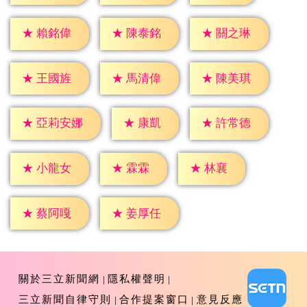
★
賴銘偉
★
陳泰銘
★
關之琳
★
王國旌
★
馬清偉
★
陳美琪
★
康凱
★
許常德
★
亞莉安娜
★
霖霖
★
林襄
★
小龍女
★
蔡阿嘎
★
姜厚任
關於三立新聞網
隱私權聲明
三立新聞自律守則
合作提案窗口
意見反應