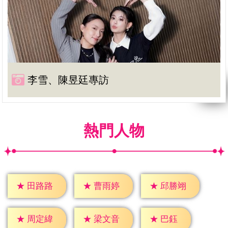
李雪、陳昱廷專訪
熱門人物
★
田路路
★
曹雨婷
★
邱勝翊
★
巴鈺
★
周定緯
★
梁文音