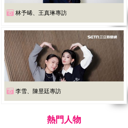
林予晞、王真琳專訪
李雪、陳昱廷專訪
熱門人物