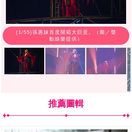
(
1
/55)張惠妹首度開箱大巨蛋。（圖／聲
動娛樂提供）
推薦圖輯