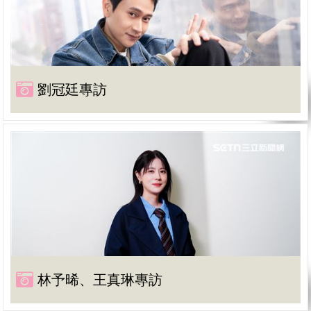
劉冠廷專訪
林予晞、王真琳專訪