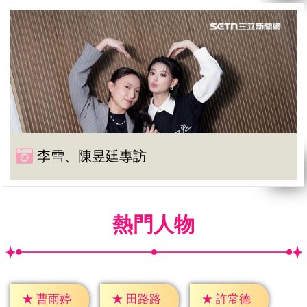
李雪、陳昱廷專訪
熱門人物
★
曹雨婷
★
田路路
★
許常德