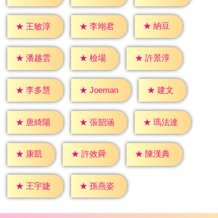
★
納豆
★
王敏淳
★
李翊君
★
檢場
★
潘越雲
★
許景淳
★
建文
★
李多慧
★
Joeman
★
唐綺陽
★
張韶涵
★
瑪法達
★
康凱
★
許效舜
★
陳漢典
★
王宇婕
★
孫燕姿