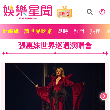
1
針線緣
請世界吃桌
即時
熱門
熱搜
張惠妹世界巡迴演唱會